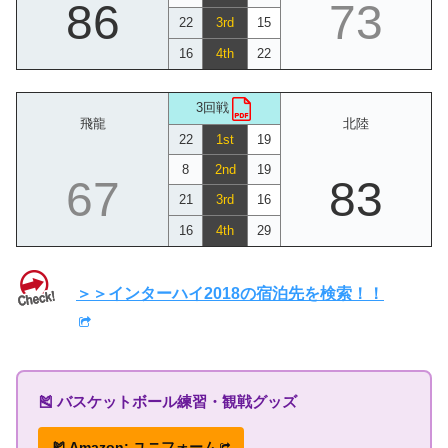
86
73
22
3rd
15
16
4th
22
3回戦
飛龍
北陸
22
1st
19
8
2nd
19
67
83
21
3rd
16
16
4th
29
＞＞インターハイ2018の宿泊先を検索！！
🎽 バスケットボール練習・観戦グッズ
🎽 Amazon: ユニフォーム