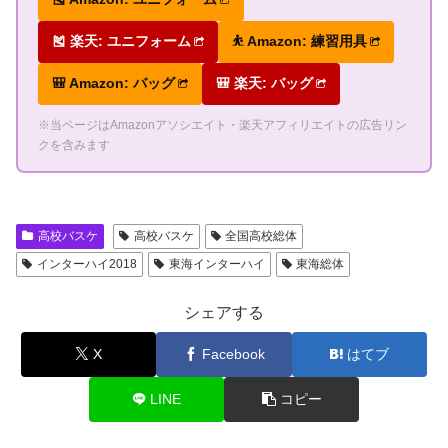
🎽 楽天: ユニフォーム
⛹ Amazon: 練習用具
🎒 Amazon: バッグ
🎒 楽天: バッグ
※当ページはAmazonアソシエイト・楽天アフィリエイトの広告リン
クを含みます
高校バスケ
高校バスケ
全国高校総体
インターハイ2018
東海インターハイ
東海総体
シェアする
X
Facebook
はてブ
LINE
コピー