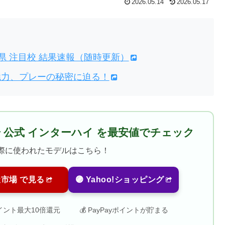
2026.05.14
2026.05.17
県 注目校 結果速報（随時更新）
魅力、プレーの秘密に迫る！
号 公式 インターハイ を最安値でチェック
際に使われたモデルはこちら！
天市場 で見る
🟣 Yahoo!ショッピング
ポイント最大10倍還元
💰 PayPayポイントが貯まる