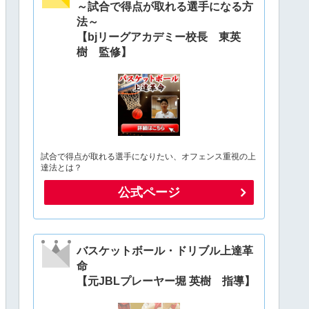
～試合で得点が取れる選手になる方
法～
【bjリーグアカデミー校長 東英
樹 監修】
試合で得点が取れる選手になりたい、オフェンス重視の上
達法とは？
公式ページ
バスケットボール・ドリブル上達革
命
【元JBLプレーヤー堀 英樹 指導】