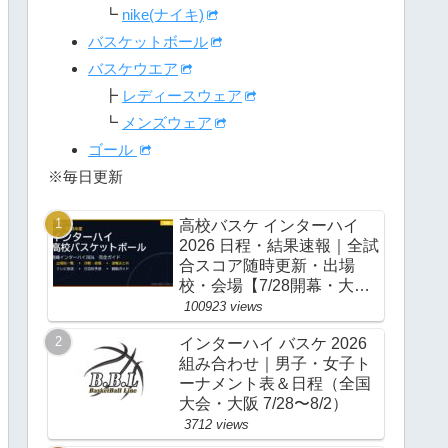
┗
nike(ナイキ)
バスケットボール
バスケウエア
┣
レディースウェア
┗
メンズウェア
ゴール
※毎日更新
高校バスケ インターハイ
2026 日程・結果速報｜全試
合スコア随時更新・出場
校・会場【7/28開幕・大
阪】
100923 views
インターハイ バスケ 2026
組み合わせ｜男子・女子ト
ーナメント表＆日程（全国
大会・大阪 7/28〜8/2）
3712 views