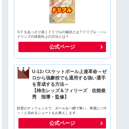
ＤＦをあっさり抜くドリブルの秘訣とは？ドリブル・ハン
ドリングの技術向上の方法とは？
公式ページ
U-12バスケットボール上達革命～ゼ
ロから強豪校でも通用する強い選手
を育成する方法～
【柿生レッズ＆フィリーズ 佐能俊
秀 指導・監修】
鉄壁のディフェンスで、ボールを一瞬で奪い、華麗にパサ
ッ！と決めるシュートをお教えします。
公式ページ