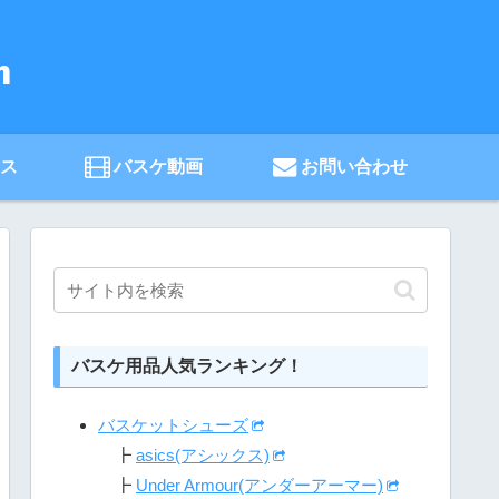
ース
バスケ動画
お問い合わせ
バスケ用品人気ランキング！
バスケットシューズ
┣
asics(アシックス)
┣
Under Armour(アンダーアーマー)