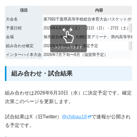
項目
内容
大会名
第79回千葉県高等学校総合体育大会バスケットボー
予選日程
2026年6月20日（土）・21日（日）・27日（土）・
会場
旭市総合体育館、大網白里アリーナ、県内高等学校
組み合わせ確定
2026年6月10日（水）決定予定
スクロールできます
インターハイ本大会
2026年7月下旬〜8月（滋賀県予定）
組み合わせ・試合結果
組み合わせは2026年6月10日（水）に決定予定です。確定
次第このページを更新します。
試合結果はX（旧Twitter）
@chibau18
で速報が公開され
る予定です。