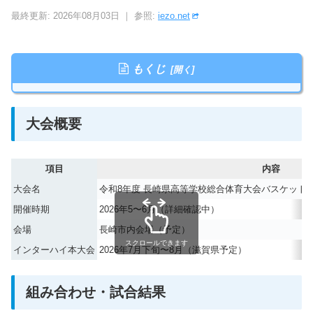
最終更新: 2026年08月03日 ｜ 参照:
iezo.net
もくじ
大会概要
項目
内容
大会名
令和8年度 長崎県高等学校総合体育大会バスケット
開催時期
2026年5〜6月（詳細確認中）
会場
長崎市内会場（予定）
スクロールできます
インターハイ本大会
2026年7月下旬〜8月（滋賀県予定）
組み合わせ・試合結果