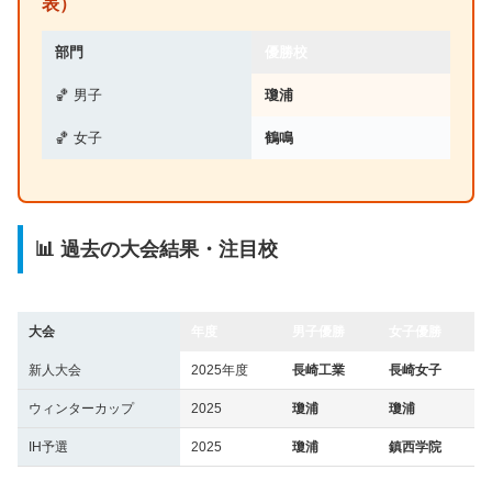
表）
部門
優勝校
🏀 男子
瓊浦
🏀 女子
鶴鳴
📊 過去の大会結果・注目校
大会
年度
男子優勝
女子優勝
新人大会
2025年度
長崎工業
長崎女子
ウィンターカップ
2025
瓊浦
瓊浦
IH予選
2025
瓊浦
鎮西学院