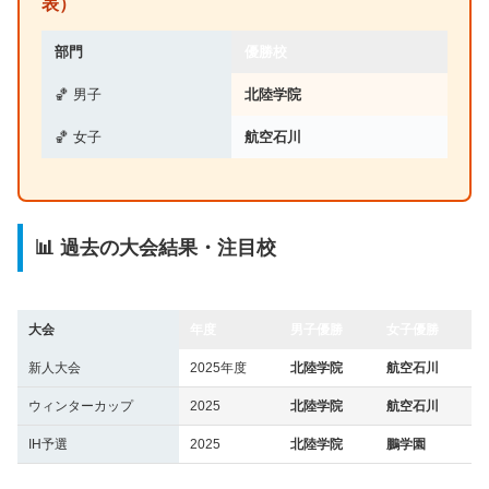
表）
部門
優勝校
🏀 男子
北陸学院
🏀 女子
航空石川
📊 過去の大会結果・注目校
大会
年度
男子優勝
女子優勝
新人大会
2025年度
北陸学院
航空石川
ウィンターカップ
2025
北陸学院
航空石川
IH予選
2025
北陸学院
鵬学園