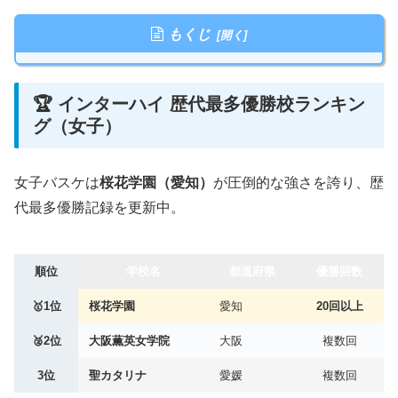
もくじ
🏆 インターハイ 歴代最多優勝校ランキン
グ（女子）
女子バスケは
桜花学園（愛知）
が圧倒的な強さを誇り、歴
代最多優勝記録を更新中。
順位
学校名
都道府県
優勝回数
🥇1位
桜花学園
愛知
20回以上
🥈2位
大阪薫英女学院
大阪
複数回
3位
聖カタリナ
愛媛
複数回