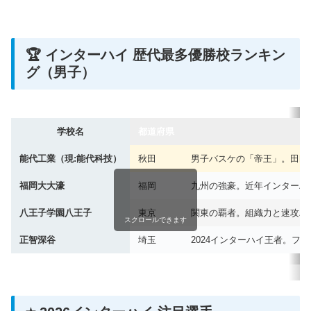
🏆 インターハイ 歴代最多優勝校ランキン
グ（男子）
学校名
都道府県
特
能代工業（現:能代科技）
秋田
男子バスケの「帝王」。田臥
福岡大大濠
福岡
九州の強豪。近年インターハ
八王子学園八王子
東京
関東の覇者。組織力と速攻バ
スクロールできます
正智深谷
埼玉
2024インターハイ王者。フ