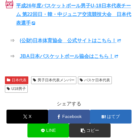
平成26年度バスケットボール男子U-18日本代表チー
ム 第22回日・韓・中ジュニア交流競技大会 日本代
表選手
⇒
(公財)日本体育協会 公式サイトはこちら！
⇒
JBA日本バスケットボール協会はこちら！
日本代表
男子日本代表メンバー
バスケ日本代表
U18男子
シェアする
X
Facebook
はてブ
LINE
コピー