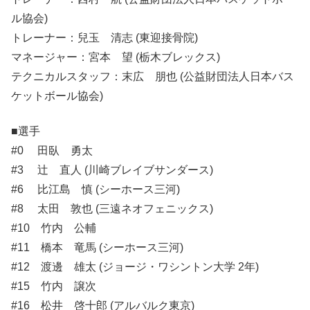
ル協会)
トレーナー：兒玉 清志 (東迎接骨院)
マネージャー：宮本 望 (栃木ブレックス)
テクニカルスタッフ：末広 朋也 (公益財団法人日本バス
ケットボール協会)
■選手
#0 田臥 勇太
#3 辻 直人 (川崎ブレイブサンダース)
#6 比江島 慎 (シーホース三河)
#8 太田 敦也 (三遠ネオフェニックス)
#10 竹内 公輔
#11 橋本 竜馬 (シーホース三河)
#12 渡邊 雄太 (ジョージ・ワシントン大学 2年)
#15 竹内 譲次
#16 松井 啓十郎 (アルバルク東京)