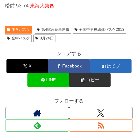
松前 53-74
東海大第四
中学バスケ
第4試合結果速報
全国中学校総体バスケ2013
全中バスケ
8月24日
シェアする
X
Facebook
はてブ
LINE
コピー
フォローする