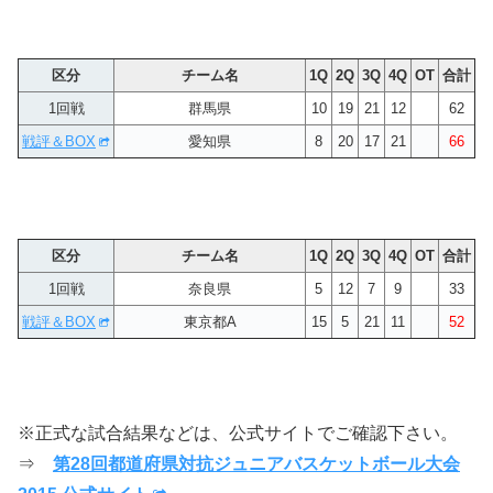
区分
チーム名
1Q
2Q
3Q
4Q
OT
合計
1回戦
群馬県
10
19
21
12
62
戦評＆BOX
愛知県
8
20
17
21
66
区分
チーム名
1Q
2Q
3Q
4Q
OT
合計
1回戦
奈良県
5
12
7
9
33
戦評＆BOX
東京都A
15
5
21
11
52
※正式な試合結果などは、公式サイトでご確認下さい。
⇒
第28回都道府県対抗ジュニアバスケットボール大会