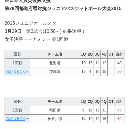
東日本大震災復興支援
第28回都道府県対抗ジュニアバスケットボール大会2015
2015ジュニアオールスター
3月29日 第2試合(10:50～) 結果速報！
女子決勝トーナメント 第1回戦
区分
チーム名
1Q
2Q
3Q
4Q
OT
合計
1回戦
北海道
10
16
11
12
49
戦評＆BOX
茨城県
15
4
16
15
50
区分
チーム名
1Q
2Q
3Q
4Q
OT
合計
1回戦
秋田県
9
11
12
11
43
戦評＆BOX
神奈川県
14
10
12
16
52