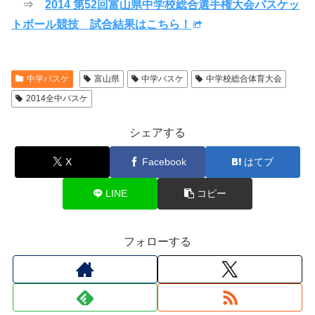
⇒
2014 第52回富山県中学校総合選手権大会バスケッ
トボール競技 試合結果はこちら！
中学バスケ
富山県
中学バスケ
中学校総合体育大会
2014全中バスケ
シェアする
X
Facebook
はてブ
LINE
コピー
フォローする