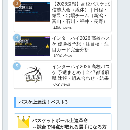
【2026速報】高校バスケ 北
信越大会（総体）｜日程・
結果・出場チーム（新潟・
富山・石川・福井・長野）
1190 views
インターハイ2026 高校バス
ケ 優勝校予想・注目校・注
目カード完全分析
1094 views
インターハイ2026 高校バス
ケ 予選まとめ｜全47都道府
県 速報・組み合わせ・結果
872 views
バスケ上達法！ベスト3
バスケットボール上達革命
～試合で得点が取れる選手になる方