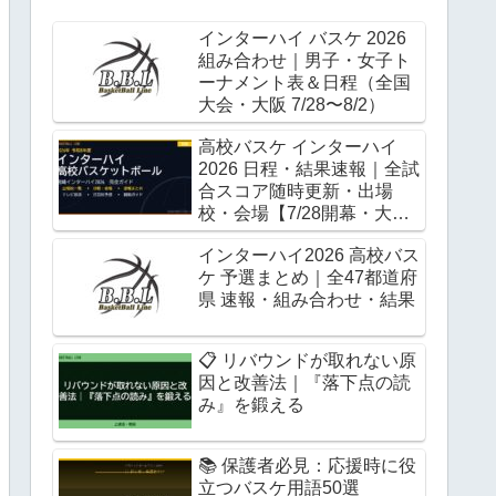
インターハイ バスケ 2026
組み合わせ｜男子・女子ト
ーナメント表＆日程（全国
大会・大阪 7/28〜8/2）
高校バスケ インターハイ
2026 日程・結果速報｜全試
合スコア随時更新・出場
校・会場【7/28開幕・大
阪】
インターハイ2026 高校バス
ケ 予選まとめ｜全47都道府
県 速報・組み合わせ・結果
📋 リバウンドが取れない原
因と改善法｜『落下点の読
み』を鍛える
📚 保護者必見：応援時に役
立つバスケ用語50選