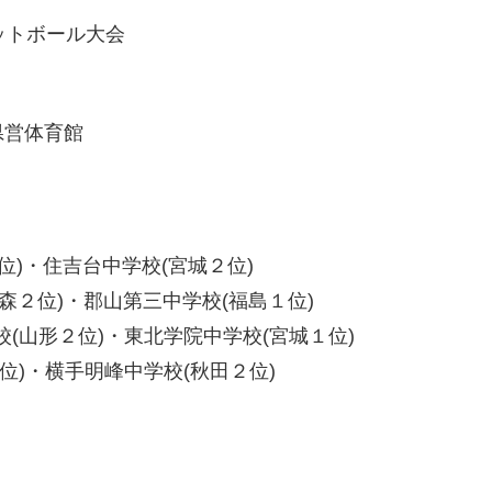
ットボール大会
県営体育館
位)・住吉台中学校(宮城２位)
森２位)・郡山第三中学校(福島１位)
(山形２位)・東北学院中学校(宮城１位)
位)・横手明峰中学校(秋田２位)