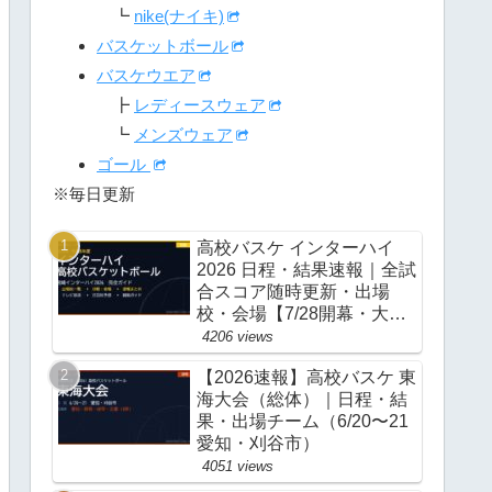
┗
nike(ナイキ)
バスケットボール
バスケウエア
┣
レディースウェア
┗
メンズウェア
ゴール
※毎日更新
高校バスケ インターハイ
2026 日程・結果速報｜全試
合スコア随時更新・出場
校・会場【7/28開幕・大
阪】
4206 views
【2026速報】高校バスケ 東
海大会（総体）｜日程・結
果・出場チーム（6/20〜21
愛知・刈谷市）
4051 views