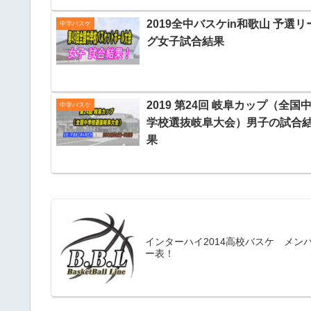
2019全中バスケin和歌山 予選リ
中学バスケ
グ女子試合結果
2019 第24回 岐阜カップ（全国
中学バスケ
学校選抜岐阜大会）男子の試合
果
インターハイ2014高校バスケ メン
ー表！