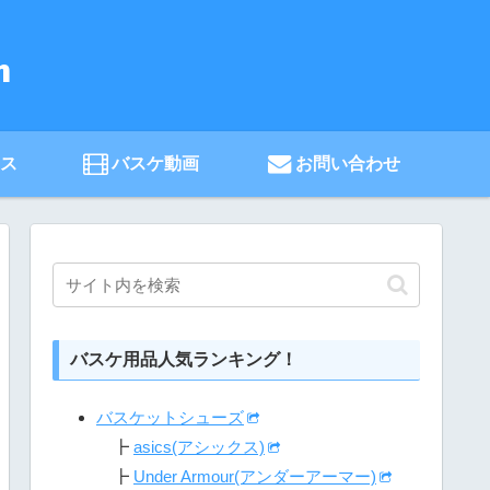
ース
バスケ動画
お問い合わせ
バスケ用品人気ランキング！
バスケットシューズ
┣
asics(アシックス)
┣
Under Armour(アンダーアーマー)