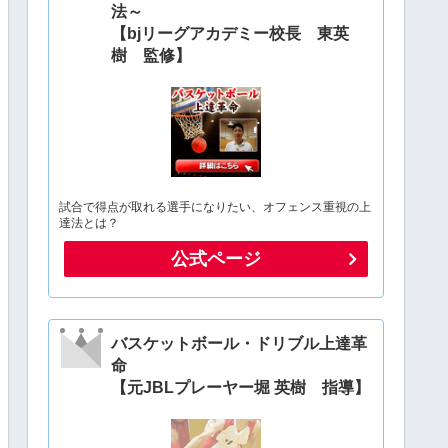
法～
【bjリーグアカデミー校長 東英
樹 監修】
試合で得点が取れる選手になりたい、オフェンス重視の上
達法とは？
公式ページ
バスケットボール・ドリブル上達革
命
【元JBLプレーヤー堀 英樹 指導】