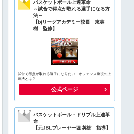
バスケットボール上達革命
～試合で得点が取れる選手になる方
法～
【bjリーグアカデミー校長 東英
樹 監修】
試合で得点が取れる選手になりたい、オフェンス重視の上
達法とは？
公式ページ
バスケットボール・ドリブル上達革
命
【元JBLプレーヤー堀 英樹 指導】