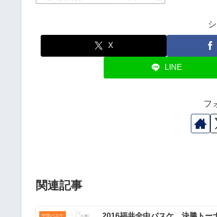
シ
X
LINE
フ
関連記事
2016福井全中バスケ 決勝トー
中学バスケ