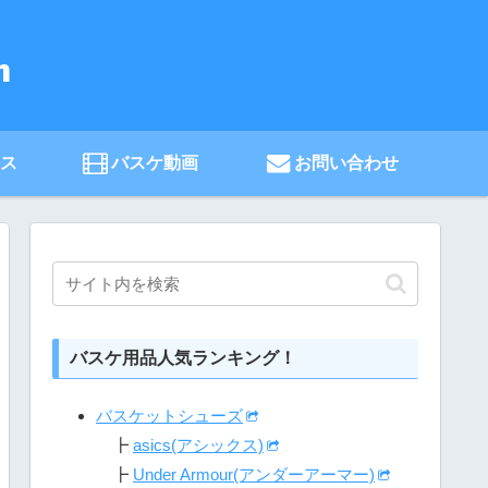
ース
バスケ動画
お問い合わせ
バスケ用品人気ランキング！
バスケットシューズ
┣
asics(アシックス)
┣
Under Armour(アンダーアーマー)