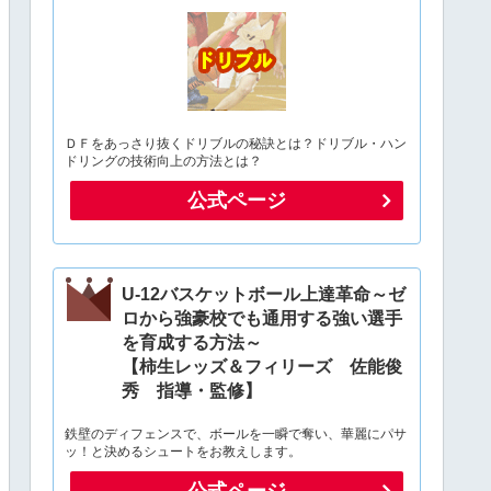
ＤＦをあっさり抜くドリブルの秘訣とは？ドリブル・ハン
ドリングの技術向上の方法とは？
公式ページ
U-12バスケットボール上達革命～ゼ
ロから強豪校でも通用する強い選手
を育成する方法～
【柿生レッズ＆フィリーズ 佐能俊
秀 指導・監修】
鉄壁のディフェンスで、ボールを一瞬で奪い、華麗にパサ
ッ！と決めるシュートをお教えします。
公式ページ