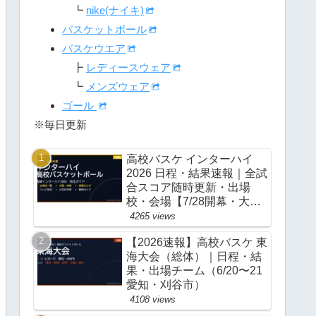
┗
nike(ナイキ)
バスケットボール
バスケウエア
┣
レディースウェア
┗
メンズウェア
ゴール
※毎日更新
高校バスケ インターハイ
2026 日程・結果速報｜全試
合スコア随時更新・出場
校・会場【7/28開幕・大
阪】
4265 views
【2026速報】高校バスケ 東
海大会（総体）｜日程・結
果・出場チーム（6/20〜21
愛知・刈谷市）
4108 views