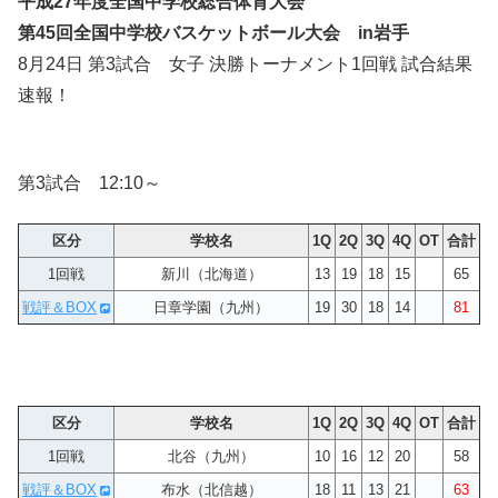
平成27年度全国中学校総合体育大会
第45回全国中学校バスケットボール大会 in岩手
8月24日 第3試合 女子 決勝トーナメント1回戦 試合結果
速報！
第3試合 12:10～
区分
学校名
1Q
2Q
3Q
4Q
OT
合計
1回戦
新川（北海道）
13
19
18
15
65
戦評＆BOX
日章学園（九州）
19
30
18
14
81
区分
学校名
1Q
2Q
3Q
4Q
OT
合計
1回戦
北谷（九州）
10
16
12
20
58
戦評＆BOX
布水（北信越）
18
11
13
21
63