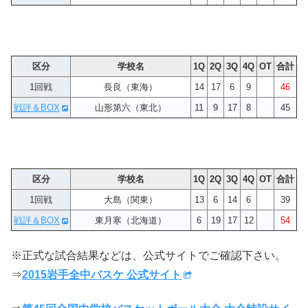
区分
学校名
1Q
2Q
3Q
4Q
OT
合計
1回戦
長良（東海）
14
17
6
9
46
戦評＆BOX
山形第六（東北）
11
9
17
8
45
区分
学校名
1Q
2Q
3Q
4Q
OT
合計
1回戦
大島（関東）
13
6
14
6
39
戦評＆BOX
東月寒（北海道）
6
19
17
12
54
※正式な試合結果などは、公式サイトでご確認下さい。
⇒
2015岩手全中バスケ 公式サイト