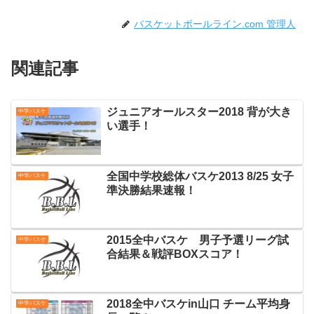
バスケットボールライン.com 管理人
関連記事
ジュニアオールスター2018 背が大き
中学バスケ
い選手！
全国中学校総体バスケ2013 8/25 女子
中学バスケ
準決勝結果速報！
2015全中バスケ 男子予選リーグ試
中学バスケ
合結果＆戦評BOXスコア！
2018全中バスケin山口 チーム平均身
中学バスケ