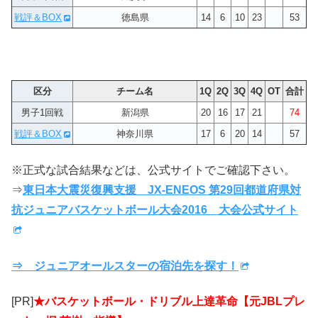
戦評＆BOX
徳島県
14
6
10
23
53
区分
チーム名
1Q
2Q
3Q
4Q
OT
合計
男子1回戦
新潟県
20
16
17
21
74
戦評＆BOX
神奈川県
17
6
20
14
57
※正式な試合結果などは、公式サイトでご確認下さい。
⇒
東日本大震災復興支援 JX-ENEOS 第29回都道府県対
抗ジュニアバスケットボール大会2016 大会公式サイト
⇒ ジュニアオールスターの宿泊先を探す！
[PR]
★バスケットボール・ドリブル上達革命【元JBLプレ