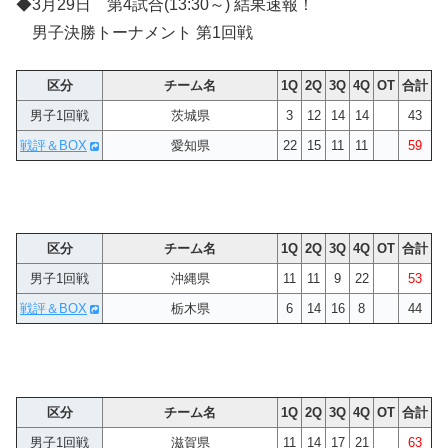
◆3月29日 第4試合(13:30～) 結果速報！
男子決勝トーナメント 第1回戦
区分
チーム名
1Q
2Q
3Q
4Q
OT
合計
男子1回戦
茨城県
3
12
14
14
43
戦評＆BOX
愛知県
22
15
11
11
59
区分
チーム名
1Q
2Q
3Q
4Q
OT
合計
男子1回戦
沖縄県
11
11
9
22
53
戦評＆BOX
栃木県
6
14
16
8
44
区分
チーム名
1Q
2Q
3Q
4Q
OT
合計
男子1回戦
滋賀県
11
14
17
21
63