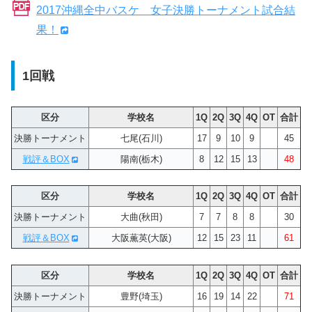
2017沖縄全中バスケ 女子決勝トーナメント試合結
果！
1回戦
区分
学校名
1Q
2Q
3Q
4Q
OT
合計
決勝トーナメント
七尾(石川)
17
9
10
9
45
戦評＆BOX
陽南(栃木)
8
12
15
13
48
区分
学校名
1Q
2Q
3Q
4Q
OT
合計
決勝トーナメント
大曲(秋田)
7
7
8
8
30
戦評＆BOX
大阪薫英(大阪)
12
15
23
11
61
区分
学校名
1Q
2Q
3Q
4Q
OT
合計
決勝トーナメント
豊野(埼玉)
16
19
14
22
71