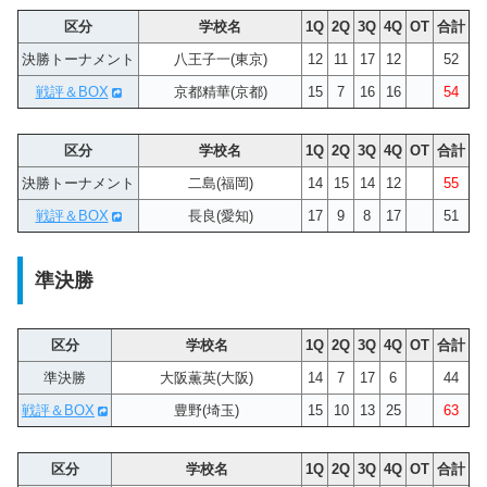
区分
学校名
1Q
2Q
3Q
4Q
OT
合計
決勝トーナメント
八王子一(東京)
12
11
17
12
52
戦評＆BOX
京都精華(京都)
15
7
16
16
54
区分
学校名
1Q
2Q
3Q
4Q
OT
合計
決勝トーナメント
二島(福岡)
14
15
14
12
55
戦評＆BOX
長良(愛知)
17
9
8
17
51
準決勝
区分
学校名
1Q
2Q
3Q
4Q
OT
合計
準決勝
大阪薫英(大阪)
14
7
17
6
44
戦評＆BOX
豊野(埼玉)
15
10
13
25
63
区分
学校名
1Q
2Q
3Q
4Q
OT
合計