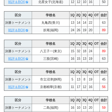
戦評＆BOX
北星女子(北海道)
12
12
10
16
50
区分
学校名
1Q
2Q
3Q
4Q
OT
合計
決勝トーナメント
丸亀西(香川)
13
14
14
22
63
戦評＆BOX
折尾(福岡)
24
26
19
20
89
区分
学校名
1Q
2Q
3Q
4Q
OT
合計
決勝トーナメント
八王子一(東京)
15
32
18
24
89
戦評＆BOX
三股(宮崎)
16
15
13
19
63
区分
学校名
1Q
2Q
3Q
4Q
OT
合計
決勝トーナメント
市立沼津(静岡)
5
13
8
19
45
戦評＆BOX
京都精華(京都)
11
17
12
16
56
区分
学校名
1Q
2Q
3Q
4Q
OT
合計
決勝トーナメント
二島(福岡)
16
10
13
20
59