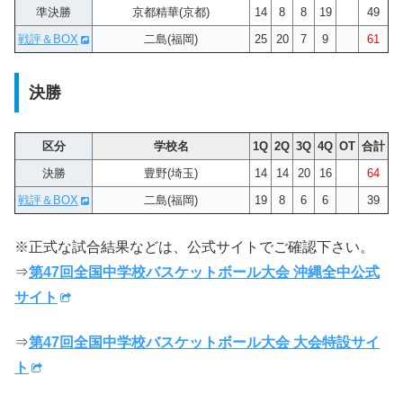
準決勝
京都精華(京都)
14
8
8
19
49
戦評＆BOX
二島(福岡)
25
20
7
9
61
決勝
区分
学校名
1Q
2Q
3Q
4Q
OT
合計
決勝
豊野(埼玉)
14
14
20
16
64
戦評＆BOX
二島(福岡)
19
8
6
6
39
※正式な試合結果などは、公式サイトでご確認下さい。
⇒
第47回全国中学校バスケットボール大会 沖縄全中公式
サイト
⇒
第47回全国中学校バスケットボール大会 大会特設サイ
ト