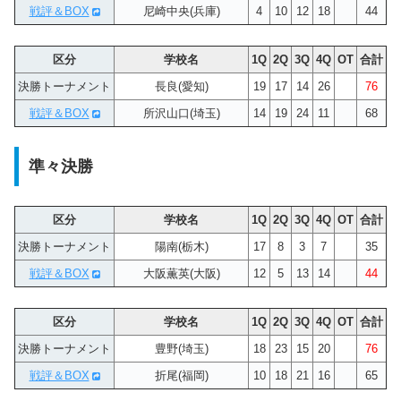
戦評＆BOX
尼崎中央(兵庫)
4
10
12
18
44
区分
学校名
1Q
2Q
3Q
4Q
OT
合計
決勝トーナメント
長良(愛知)
19
17
14
26
76
戦評＆BOX
所沢山口(埼玉)
14
19
24
11
68
準々決勝
区分
学校名
1Q
2Q
3Q
4Q
OT
合計
決勝トーナメント
陽南(栃木)
17
8
3
7
35
戦評＆BOX
大阪薫英(大阪)
12
5
13
14
44
区分
学校名
1Q
2Q
3Q
4Q
OT
合計
決勝トーナメント
豊野(埼玉)
18
23
15
20
76
戦評＆BOX
折尾(福岡)
10
18
21
16
65