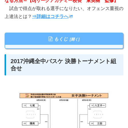
なる方法～【bjリーグアカデミー校長 東英樹 監修】
試合で得点が取れる選手になりたい、オフェンス重視の
上達法とは？
⇒詳細はコチラへ
もくじ
2017沖縄全中バスケ 決勝トーナメント組
合せ