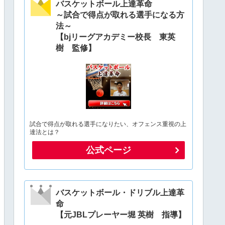
バスケットボール上達革命
～試合で得点が取れる選手になる方
法～
【bjリーグアカデミー校長 東英
樹 監修】
試合で得点が取れる選手になりたい、オフェンス重視の上
達法とは？
公式ページ
バスケットボール・ドリブル上達革
命
【元JBLプレーヤー堀 英樹 指導】