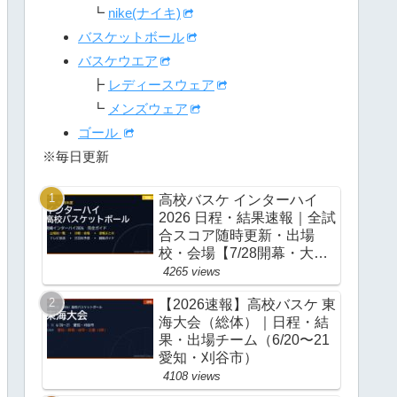
┗
nike(ナイキ)
バスケットボール
バスケウエア
┣
レディースウェア
┗
メンズウェア
ゴール
※毎日更新
高校バスケ インターハイ
2026 日程・結果速報｜全試
合スコア随時更新・出場
校・会場【7/28開幕・大
阪】
4265 views
【2026速報】高校バスケ 東
海大会（総体）｜日程・結
果・出場チーム（6/20〜21
愛知・刈谷市）
4108 views