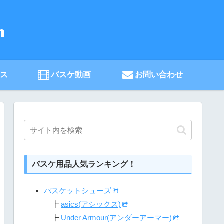
ース
バスケ動画
お問い合わせ
バスケ用品人気ランキング！
バスケットシューズ
┣
asics(アシックス)
┣
Under Armour(アンダーアーマー)