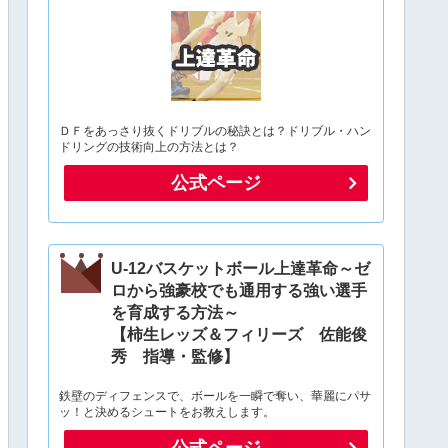
ＤＦをあっさり抜くドリブルの秘訣とは？ドリブル・ハン
ドリングの技術向上の方法とは？
公式ページ
U-12バスケットボール上達革命～ゼ
ロから強豪校でも通用する強い選手
を育成する方法～
【柿生レッズ＆フィリーズ 佐能俊
秀 指導・監修】
鉄壁のディフェンスで、ボールを一瞬で奪い、華麗にパサ
ッ！と決めるシュートをお教えします。
公式ページ