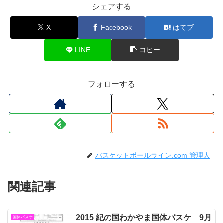
シェアする
X
Facebook
はてブ
LINE
コピー
フォローする
バスケットボールライン.com 管理人
関連記事
2015 紀の国わかやま国体バスケ 9月
国体バスケ