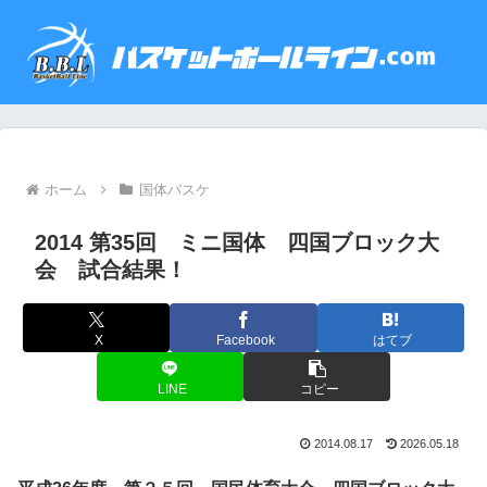
ホーム
国体バスケ
2014 第35回 ミニ国体 四国ブロック大
会 試合結果！
X
Facebook
はてブ
LINE
コピー
2014.08.17
2026.05.18