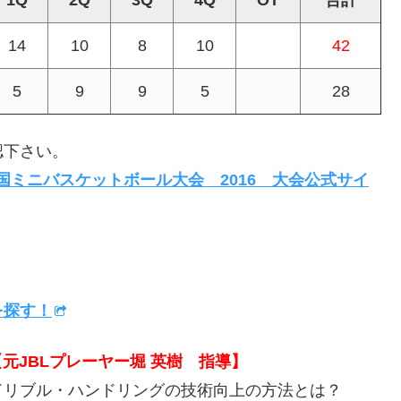
14
10
8
10
42
5
9
9
5
28
認下さい。
回全国ミニバスケットボール大会 2016 大会公式サイ
を探す！
元JBLプレーヤー堀 英樹 指導】
ドリブル・ハンドリングの技術向上の方法とは？