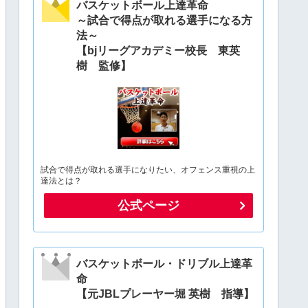
バスケットボール上達革命
～試合で得点が取れる選手になる方
法～
【bjリーグアカデミー校長 東英
樹 監修】
試合で得点が取れる選手になりたい、オフェンス重視の上
達法とは？
公式ページ
バスケットボール・ドリブル上達革
命
【元JBLプレーヤー堀 英樹 指導】