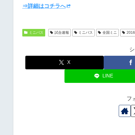
⇒詳細はコチラへ
ミニバス
試合速報
ミニバス
全国ミニ
20
シ
X
LINE
フ