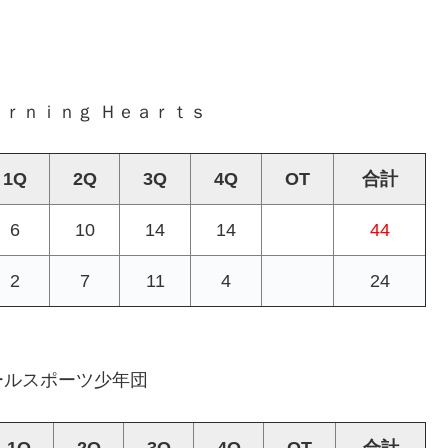
ｕｒｎｉｎｇ Ｈｅａｒｔｓ
1Q
2Q
3Q
4Q
OT
合計
6
10
14
14
44
2
7
11
4
24
ールスポーツ少年団
1Q
2Q
3Q
4Q
OT
合計