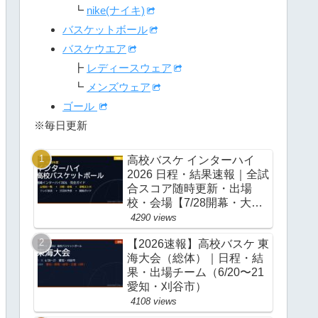
┗
nike(ナイキ)
バスケットボール
バスケウエア
┣
レディースウェア
┗
メンズウェア
ゴール
※毎日更新
高校バスケ インターハイ
2026 日程・結果速報｜全試
合スコア随時更新・出場
校・会場【7/28開幕・大
阪】
4290 views
【2026速報】高校バスケ 東
海大会（総体）｜日程・結
果・出場チーム（6/20〜21
愛知・刈谷市）
4108 views