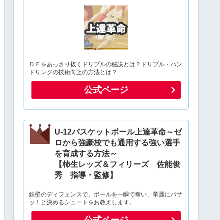
ＤＦをあっさり抜くドリブルの秘訣とは？ドリブル・ハン
ドリングの技術向上の方法とは？
公式ページ
U-12バスケットボール上達革命～ゼ
ロから強豪校でも通用する強い選手
を育成する方法～
【柿生レッズ＆フィリーズ 佐能俊
秀 指導・監修】
鉄壁のディフェンスで、ボールを一瞬で奪い、華麗にパサ
ッ！と決めるシュートをお教えします。
公式ページ