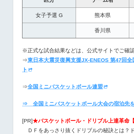
女子予選 G
熊本県
香川県
※正式な試合結果などは、公式サイトでご確
⇒
東日本大震災復興支援JX-ENEOS 第47
ト
⇒
全国ミニバスケットボール連盟
⇒ 全国ミニバスケットボール大会の宿泊先
[PR]
★バスケットボール・ドリブル上達革命【
ＤＦをあっさり抜くドリブルの秘訣とは？