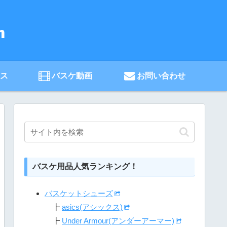
ース
バスケ動画
お問い合わせ
バスケ用品人気ランキング！
バスケットシューズ
┣
asics(アシックス)
┣
Under Armour(アンダーアーマー)