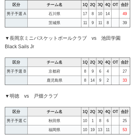
区分
チーム名
1Q
2Q
3Q
4Q
OT
合計
男子予選 A
石川県
17
8
10
14
49
茨城県
11
9
11
8
39
▼長岡京ミニバスケットボールクラブ vs 池田学園
Black Sails Jr
区分
チーム名
1Q
2Q
3Q
4Q
OT
合計
男子予選 B
京都府
8
9
6
4
27
鹿児島県
8
14
9
2
33
▼明徳 vs 戸畑クラブ
区分
チーム名
1Q
2Q
3Q
4Q
OT
合計
男子予選 C
秋田県
10
1
8
6
25
福岡県
10
19
13
11
53