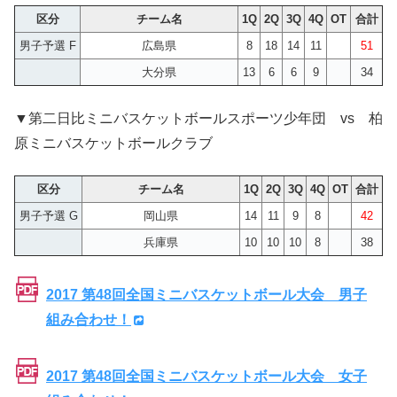
区分
チーム名
1Q
2Q
3Q
4Q
OT
合計
男子予選 F
広島県
8
18
14
11
51
大分県
13
6
6
9
34
▼第二日比ミニバスケットボールスポーツ少年団 vs 柏
原ミニバスケットボールクラブ
区分
チーム名
1Q
2Q
3Q
4Q
OT
合計
男子予選 G
岡山県
14
11
9
8
42
兵庫県
10
10
10
8
38
2017 第48回全国ミニバスケットボール大会 男子
組み合わせ！
2017 第48回全国ミニバスケットボール大会 女子