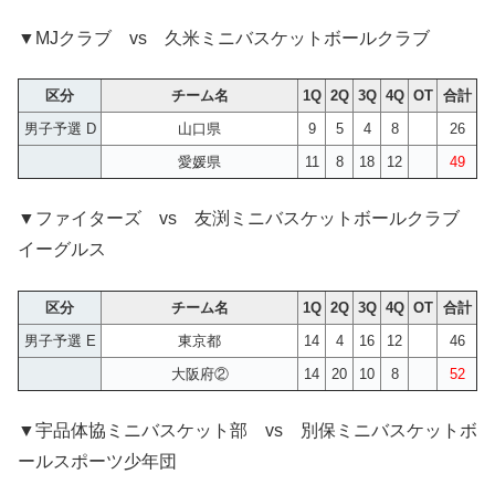
▼MJクラブ vs 久米ミニバスケットボールクラブ
区分
チーム名
1Q
2Q
3Q
4Q
OT
合計
男子予選 D
山口県
9
5
4
8
26
愛媛県
11
8
18
12
49
▼ファイターズ vs 友渕ミニバスケットボールクラブ
イーグルス
区分
チーム名
1Q
2Q
3Q
4Q
OT
合計
男子予選 E
東京都
14
4
16
12
46
大阪府②
14
20
10
8
52
▼宇品体協ミニバスケット部 vs 別保ミニバスケットボ
ールスポーツ少年団