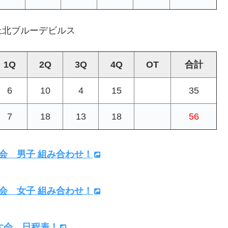
上北ブルーデビルス
1Q
2Q
3Q
4Q
OT
合計
6
10
4
15
35
7
18
13
18
56
大会 男子 組み合わせ！
大会 女子 組み合わせ！
ル大会 日程表！