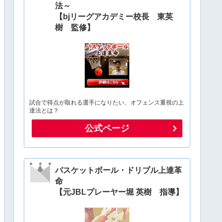
法～
【bjリーグアカデミー校長 東英
樹 監修】
試合で得点が取れる選手になりたい、オフェンス重視の上
達法とは？
公式ページ
バスケットボール・ドリブル上達革
命
【元JBLプレーヤー堀 英樹 指導】