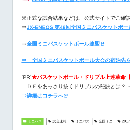
※正式な試合結果などは、公式サイトでご確
⇒
JX-ENEOS 第48回全国ミニバスケットボ
⇒
全国ミニバスケットボール連盟
⇒ 全国ミニバスケットボール大会の宿泊先
[PR]
★バスケットボール・ドリブル上達革命【
ＤＦをあっさり抜くドリブルの秘訣とは？
⇒詳細はコチラへ
ミニバス
試合速報
ミニバス
全国ミニ
20