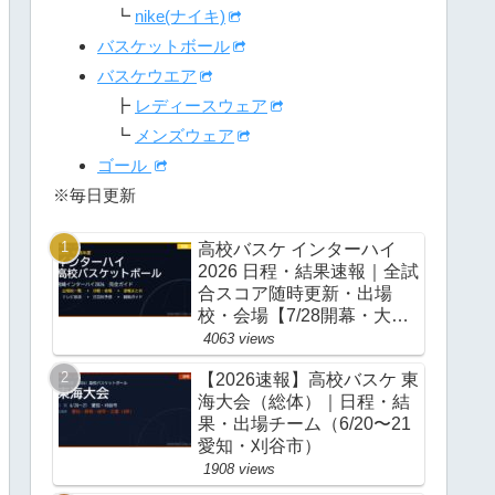
┗
nike(ナイキ)
バスケットボール
バスケウエア
┣
レディースウェア
┗
メンズウェア
ゴール
※毎日更新
高校バスケ インターハイ
2026 日程・結果速報｜全試
合スコア随時更新・出場
校・会場【7/28開幕・大
阪】
4063 views
【2026速報】高校バスケ 東
海大会（総体）｜日程・結
果・出場チーム（6/20〜21
愛知・刈谷市）
1908 views