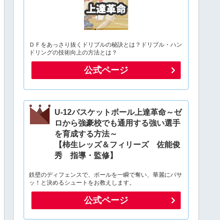
ＤＦをあっさり抜くドリブルの秘訣とは？ドリブル・ハン
ドリングの技術向上の方法とは？
公式ページ
U-12バスケットボール上達革命～ゼ
ロから強豪校でも通用する強い選手
を育成する方法～
【柿生レッズ＆フィリーズ 佐能俊
秀 指導・監修】
鉄壁のディフェンスで、ボールを一瞬で奪い、華麗にパサ
ッ！と決めるシュートをお教えします。
公式ページ