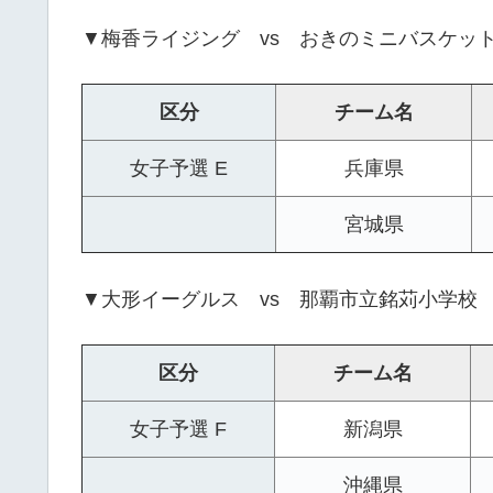
▼梅香ライジング vs おきのミニバスケッ
区分
チーム名
女子予選 E
兵庫県
宮城県
▼大形イーグルス vs 那覇市立銘苅小学校
区分
チーム名
女子予選 F
新潟県
沖縄県