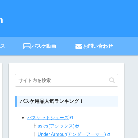
ース
バスケ動画
お問い合わせ
バスケ用品人気ランキング！
バスケットシューズ
┣
asics(アシックス)
┣
Under Armour(アンダーアーマー)