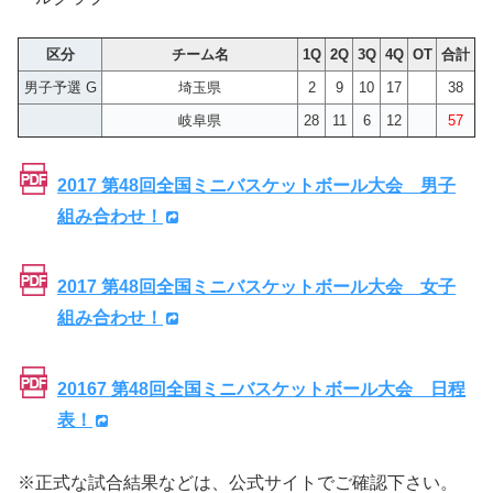
区分
チーム名
1Q
2Q
3Q
4Q
OT
合計
男子予選 G
埼玉県
2
9
10
17
38
岐阜県
28
11
6
12
57
2017 第48回全国ミニバスケットボール大会 男子
組み合わせ！
2017 第48回全国ミニバスケットボール大会 女子
組み合わせ！
20167 第48回全国ミニバスケットボール大会 日程
表！
※正式な試合結果などは、公式サイトでご確認下さい。