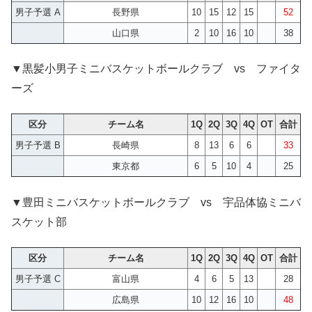
男子予選 A
長野県
10
15
12
15
52
山口県
2
10
16
10
38
▼黒髪小男子ミニバスケットボールクラブ vs ファイタ
ーズ
区分
チーム名
1Q
2Q
3Q
4Q
OT
合計
男子予選 B
長崎県
8
13
6
6
33
東京都
6
5
10
4
25
▼豊田ミニバスケットボールクラブ vs 宇品体協ミニバ
スケット部
区分
チーム名
1Q
2Q
3Q
4Q
OT
合計
男子予選 C
富山県
4
6
5
13
28
広島県
10
12
16
10
48