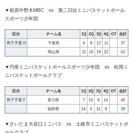
▼前原中野木MBC vs 第二日比ミニバスケットボール
スポーツ少年団
区分
チーム名
1Q
2Q
3Q
4Q
OT
合計
男子予選 D
千葉県
6
8
12
11
37
岡山県
11
10
19
22
62
▼円座ミニバスケットボールスポーツ少年団 vs 松岡ミ
ニバスケットボールクラブ
区分
チーム名
1Q
2Q
3Q
4Q
OT
合計
男子予選 F
香川県
7
10
9
14
40
福井県
14
5
11
9
39
▼さいたま大谷口ミニバス vs 土岐市ミニバスケットボ
ールクラブ