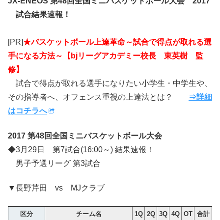
JX-ENEOS 第48回全国ミニバスケットボール大会 2017
試合結果速報！
[PR]
★バスケットボール上達革命～試合で得点が取れる選
手になる方法～【bjリーグアカデミー校長 東英樹 監
修】
試合で得点が取れる選手になりたい小学生・中学生や、
その指導者へ、オフェンス重視の上達法とは？
⇒詳細
はコチラへ
2017 第48回全国ミニバスケットボール大会
◆3月29日 第7試合(16:00～) 結果速報！
男子予選リーグ 第3試合
▼長野芹田 vs MJクラブ
区分
チーム名
1Q
2Q
3Q
4Q
OT
合計