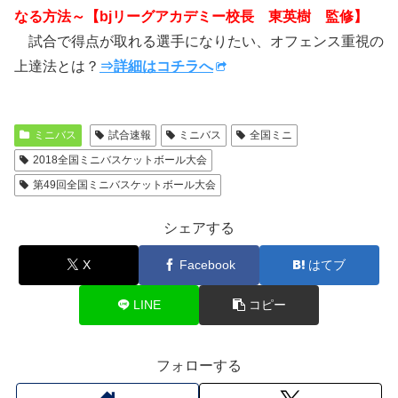
なる方法～【bjリーグアカデミー校長 東英樹 監修】
試合で得点が取れる選手になりたい、オフェンス重視の
上達法とは？
⇒詳細はコチラへ
ミニバス
試合速報
ミニバス
全国ミニ
2018全国ミニバスケットボール大会
第49回全国ミニバスケットボール大会
シェアする
X
Facebook
はてブ
LINE
コピー
フォローする