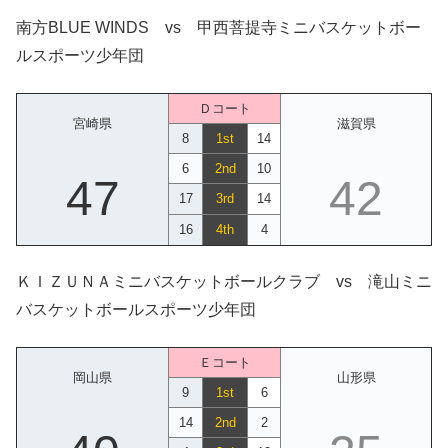
南方BLUE WINDS vs 甲西菩提寺ミニバスケットボー
ルスポーツ少年団
Ｄコート
宮崎県
滋賀県
8
1st
14
6
2nd
10
47
42
17
3rd
14
16
4th
4
ＫＩＺＵＮＡミニバスケットボールクラブ vs 滝山ミニ
バスケットボールスポーツ少年団
Ｅコート
岡山県
山形県
9
1st
6
14
2nd
2