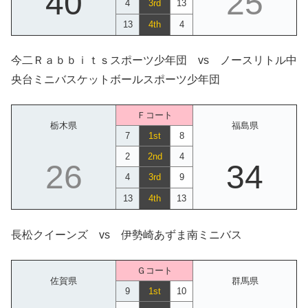
40
25
4
3rd
13
13
4th
4
今二Ｒａｂｂｉｔｓスポーツ少年団 vs ノースリトル中
央台ミニバスケットボールスポーツ少年団
Ｆコート
栃木県
福島県
7
1st
8
2
2nd
4
26
34
4
3rd
9
13
4th
13
長松クイーンズ vs 伊勢崎あずま南ミニバス
Ｇコート
佐賀県
群馬県
9
1st
10