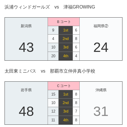
浜浦ウィンドガールズ vs 津福GROWING
Ｂコート
新潟県
福岡県②
9
1st
6
4
2nd
8
43
24
10
3rd
6
20
4th
4
太田東ミニバス vs 那覇市立仲井真小学校
Ｃコート
岩手県
沖縄県
15
1st
8
10
2nd
8
48
31
12
3rd
7
11
4th
8