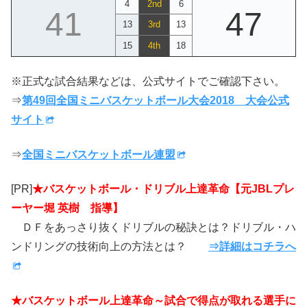
4
2nd
6
41
47
13
3rd
13
15
4th
18
※正式な試合結果などは、公式サイトでご確認下さい。
⇒
第49回全国ミニバスケットボール大会2018 大会公式
サイト
⇒
全国ミニバスケットボール連盟
[PR]
★バスケットボール・ドリブル上達革命【元JBLプレ
ーヤー堀 英樹 指導】
ＤＦをあっさり抜くドリブルの秘訣とは？ドリブル・ハ
ンドリングの技術向上の方法とは？
⇒詳細はコチラへ
★バスケットボール上達革命～試合で得点が取れる選手に