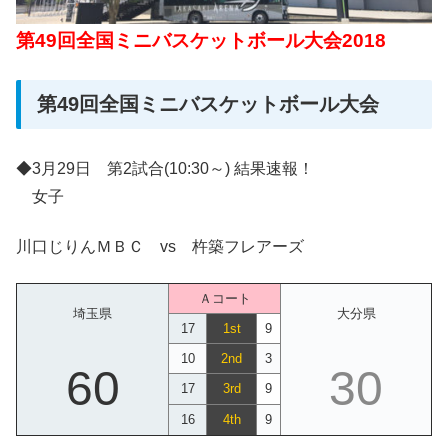
第49回全国ミニバスケットボール大会2018
第49回全国ミニバスケットボール大会
◆3月29日 第2試合(10:30～) 結果速報！
女子
川口じりんＭＢＣ vs 杵築フレアーズ
Ａコート
埼玉県
大分県
17
1st
9
10
2nd
3
60
30
17
3rd
9
16
4th
9