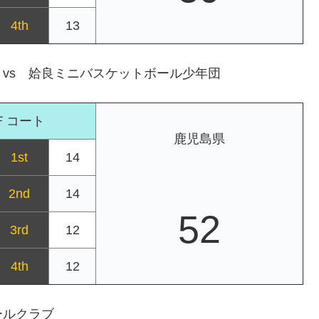
4th
13
vs 姶良ミニバスケットボール少年団
Ｆコート
鹿児島県
1st
14
2nd
14
52
3rd
12
4th
12
ールクラブ