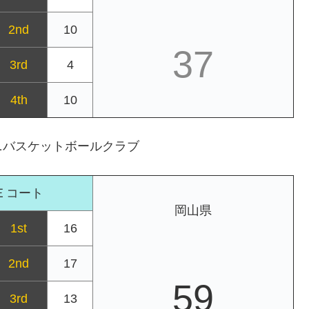
2nd
10
37
3rd
4
4th
10
ニバスケットボールクラブ
Ｅコート
岡山県
1st
16
2nd
17
59
3rd
13