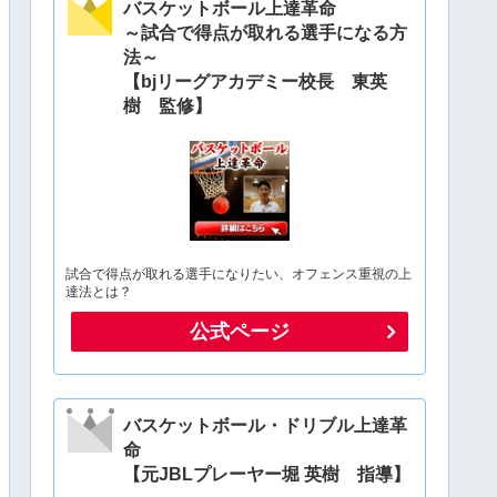
バスケットボール上達革命
～試合で得点が取れる選手になる方
法～
【bjリーグアカデミー校長 東英
樹 監修】
試合で得点が取れる選手になりたい、オフェンス重視の上
達法とは？
公式ページ
バスケットボール・ドリブル上達革
命
【元JBLプレーヤー堀 英樹 指導】