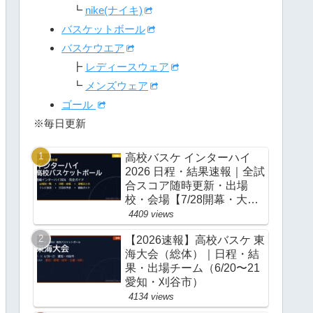
┗
nike(ナイキ)
バスケットボール
バスケウエア
┣
レディースウェア
┗
メンズウェア
ゴール
※毎日更新
高校バスケ インターハイ
2026 日程・結果速報｜全試
合スコア随時更新・出場
校・会場【7/28開幕・大
阪】
4409 views
【2026速報】高校バスケ 東
海大会（総体）｜日程・結
果・出場チーム（6/20〜21
愛知・刈谷市）
4134 views