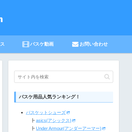
ース
バスケ動画
お問い合わせ
バスケ用品人気ランキング！
バスケットシューズ
┣
asics(アシックス)
┣
Under Armour(アンダーアーマー)