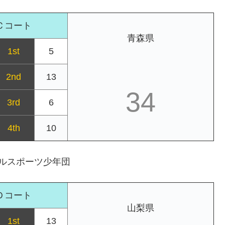
Ｃコート
青森県
1st
5
2nd
13
34
3rd
6
4th
10
ールスポーツ少年団
Ｄコート
山梨県
1st
13