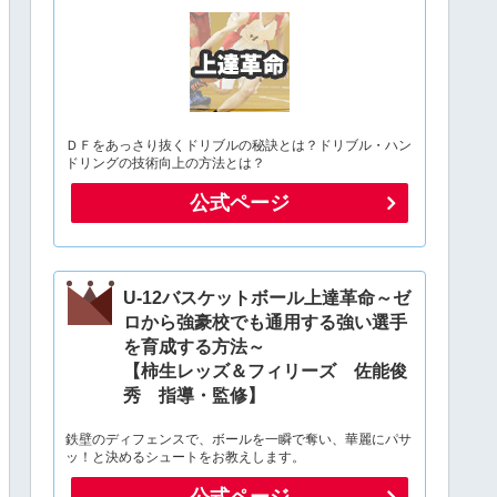
ＤＦをあっさり抜くドリブルの秘訣とは？ドリブル・ハン
ドリングの技術向上の方法とは？
公式ページ
U-12バスケットボール上達革命～ゼ
ロから強豪校でも通用する強い選手
を育成する方法～
【柿生レッズ＆フィリーズ 佐能俊
秀 指導・監修】
鉄壁のディフェンスで、ボールを一瞬で奪い、華麗にパサ
ッ！と決めるシュートをお教えします。
公式ページ