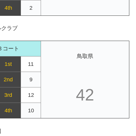
4th
2
ルクラブ
Ｂコート
鳥取県
1st
11
2nd
9
42
3rd
12
4th
10
団