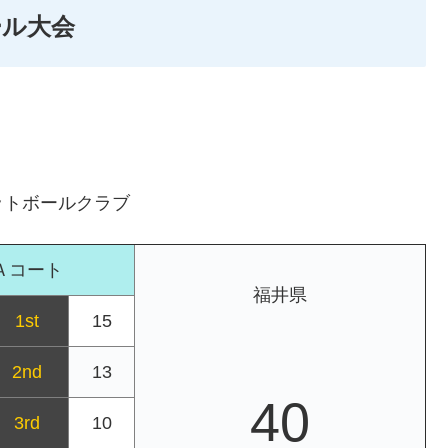
ール大会
ットボールクラブ
Ａコート
福井県
1st
15
2nd
13
40
3rd
10