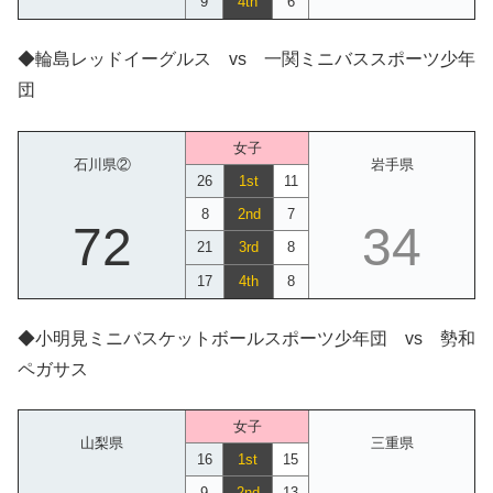
9
4th
6
◆輪島レッドイーグルス vs 一関ミニバススポーツ少年
団
女子
石川県②
岩手県
26
1st
11
8
2nd
7
72
34
21
3rd
8
17
4th
8
◆小明見ミニバスケットボールスポーツ少年団 vs 勢和
ペガサス
女子
山梨県
三重県
16
1st
15
9
2nd
13