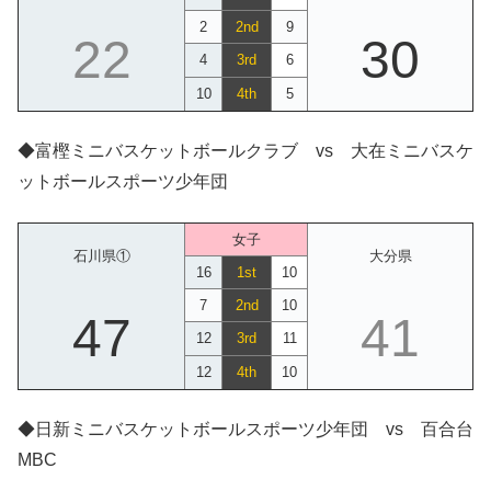
2
2nd
9
22
30
4
3rd
6
10
4th
5
◆富樫ミニバスケットボールクラブ vs 大在ミニバスケ
ットボールスポーツ少年団
女子
石川県①
大分県
16
1st
10
7
2nd
10
47
41
12
3rd
11
12
4th
10
◆日新ミニバスケットボールスポーツ少年団 vs 百合台
MBC