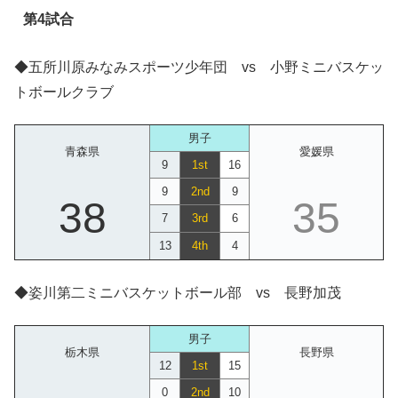
第4試合
◆五所川原みなみスポーツ少年団 vs 小野ミニバスケッ
トボールクラブ
男子
青森県
愛媛県
9
1st
16
9
2nd
9
38
35
7
3rd
6
13
4th
4
◆姿川第二ミニバスケットボール部 vs 長野加茂
男子
栃木県
長野県
12
1st
15
0
2nd
10