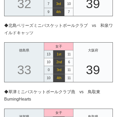
32
39
7
3rd
10
9
4th
7
◆北島ベリーズミニバスケットボールクラブ vs 和泉ワ
イルドキャッツ
女子
徳島県
大阪府
13
1st
11
10
2nd
6
33
39
0
3rd
11
10
4th
11
◆草津ミニバスケットボールクラブ燕 vs 鳥取東
BurningHearts
女子
滋賀県
鳥取県