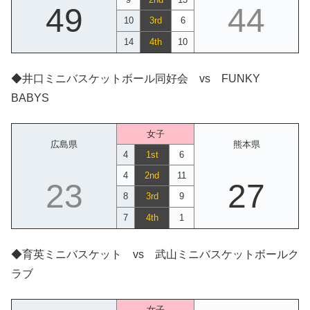
49
44
10
3rd
6
14
4th
10
◆井口ミニバスケットボール同好会 vs FUNKY
BABYS
女子
広島県
熊本県
4
1st
6
4
2nd
11
23
27
8
3rd
9
7
4th
1
◆育英ミニバスケット vs 武山ミニバスケットボールク
ラブ
女子