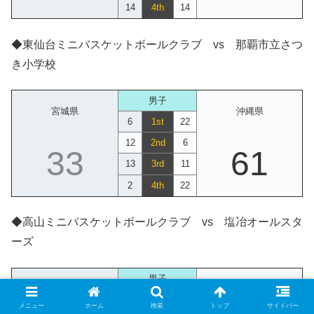
14
4th
14
◆東仙台ミニバスケットボールクラブ vs 那覇市立さつ
き小学校
男子
宮城県
沖縄県
6
1st
22
12
2nd
6
33
61
13
3rd
11
2
4th
22
◆高山ミニバスケットボールクラブ vs 塩冶オールスタ
ーズ
男子
岐阜県
島根県
8
1st
14
メニュー
ホーム
検索
トップ
サイドバー