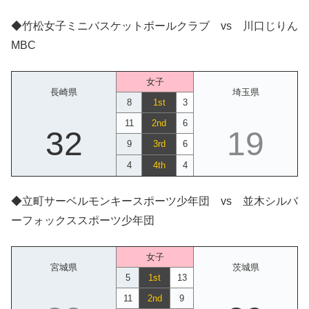
◆竹松女子ミニバスケットボールクラブ vs 川口じりん
MBC
女子
長崎県
埼玉県
8
1st
3
11
2nd
6
32
19
9
3rd
6
4
4th
4
◆立町サーベルモンキースポーツ少年団 vs 並木シルバ
ーフォックススポーツ少年団
女子
宮城県
茨城県
5
1st
13
11
2nd
9