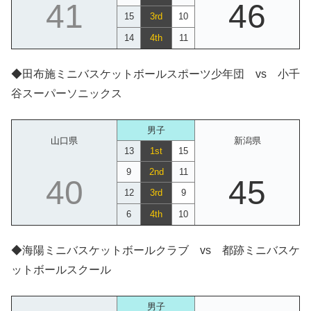
41
46
15
3rd
10
14
4th
11
◆田布施ミニバスケットボールスポーツ少年団 vs 小千
谷スーパーソニックス
男子
山口県
新潟県
13
1st
15
9
2nd
11
40
45
12
3rd
9
6
4th
10
◆海陽ミニバスケットボールクラブ vs 都跡ミニバスケ
ットボールスクール
男子