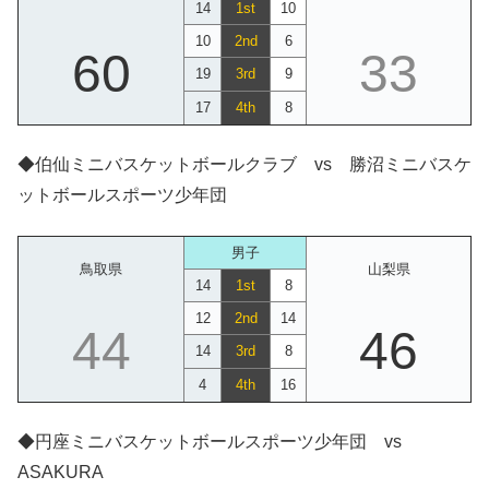
14
1st
10
10
2nd
6
60
33
19
3rd
9
17
4th
8
◆伯仙ミニバスケットボールクラブ vs 勝沼ミニバスケ
ットボールスポーツ少年団
男子
鳥取県
山梨県
14
1st
8
12
2nd
14
44
46
14
3rd
8
4
4th
16
◆円座ミニバスケットボールスポーツ少年団 vs
ASAKURA