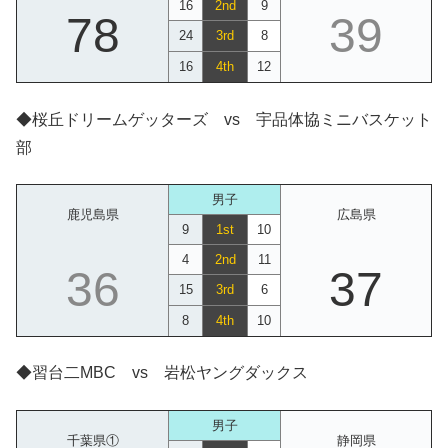
16
2nd
9
78
39
24
3rd
8
16
4th
12
◆桜丘ドリームゲッターズ vs 宇品体協ミニバスケット
部
男子
鹿児島県
広島県
9
1st
10
4
2nd
11
36
37
15
3rd
6
8
4th
10
◆習台二MBC vs 岩松ヤングダックス
男子
千葉県①
静岡県