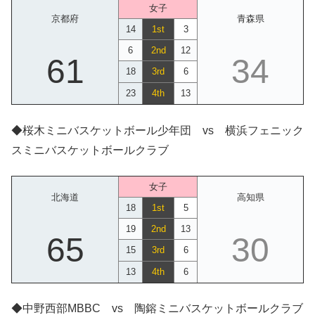
女子
京都府
青森県
14
1st
3
6
2nd
12
61
34
18
3rd
6
23
4th
13
◆桜木ミニバスケットボール少年団 vs 横浜フェニック
スミニバスケットボールクラブ
女子
北海道
高知県
18
1st
5
19
2nd
13
65
30
15
3rd
6
13
4th
6
◆中野西部MBBC vs 陶鎔ミニバスケットボールクラブ