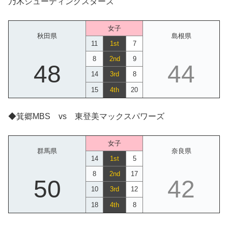
乃木シューティングスターズ
女子
秋田県
島根県
11
1st
7
8
2nd
9
48
44
14
3rd
8
15
4th
20
◆箕郷MBS vs 東登美マックスパワーズ
女子
群馬県
奈良県
14
1st
5
8
2nd
17
50
42
10
3rd
12
18
4th
8