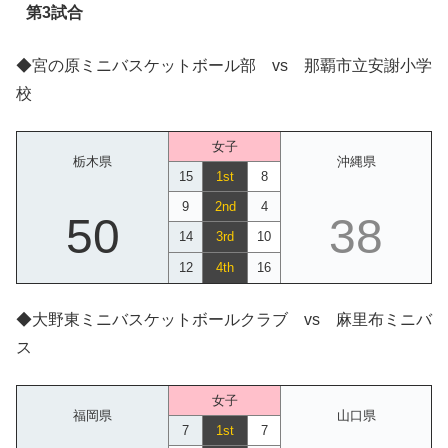
第3試合
◆宮の原ミニバスケットボール部 vs 那覇市立安謝小学
校
女子
栃木県
沖縄県
15
1st
8
9
2nd
4
50
38
14
3rd
10
12
4th
16
◆大野東ミニバスケットボールクラブ vs 麻里布ミニバ
ス
女子
福岡県
山口県
7
1st
7