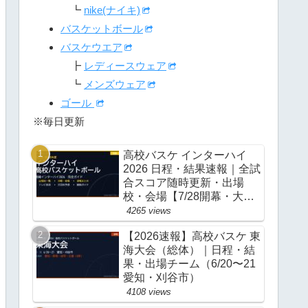
┗
nike(ナイキ)
バスケットボール
バスケウエア
┣
レディースウェア
┗
メンズウェア
ゴール
※毎日更新
高校バスケ インターハイ
2026 日程・結果速報｜全試
合スコア随時更新・出場
校・会場【7/28開幕・大
阪】
4265 views
【2026速報】高校バスケ 東
海大会（総体）｜日程・結
果・出場チーム（6/20〜21
愛知・刈谷市）
4108 views