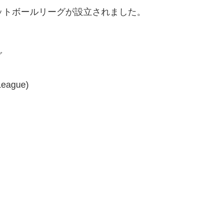
スケットボールリーグが設立されました。
グ
League)