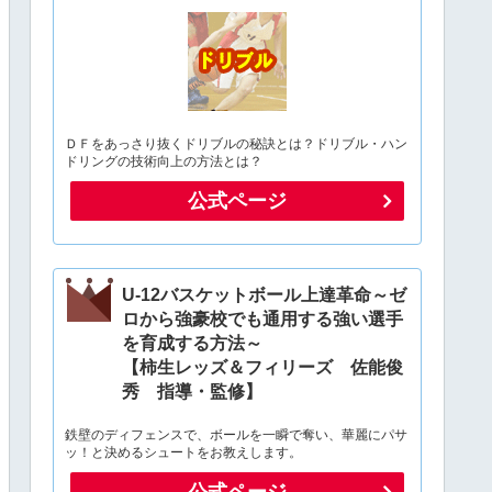
ＤＦをあっさり抜くドリブルの秘訣とは？ドリブル・ハン
ドリングの技術向上の方法とは？
公式ページ
U-12バスケットボール上達革命～ゼ
ロから強豪校でも通用する強い選手
を育成する方法～
【柿生レッズ＆フィリーズ 佐能俊
秀 指導・監修】
鉄壁のディフェンスで、ボールを一瞬で奪い、華麗にパサ
ッ！と決めるシュートをお教えします。
公式ページ