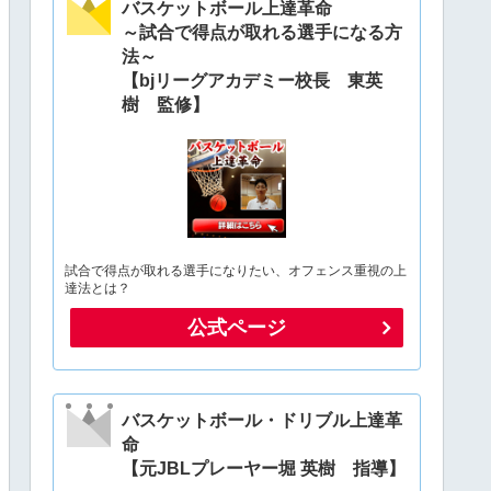
バスケットボール上達革命
～試合で得点が取れる選手になる方
法～
【bjリーグアカデミー校長 東英
樹 監修】
試合で得点が取れる選手になりたい、オフェンス重視の上
達法とは？
公式ページ
バスケットボール・ドリブル上達革
命
【元JBLプレーヤー堀 英樹 指導】