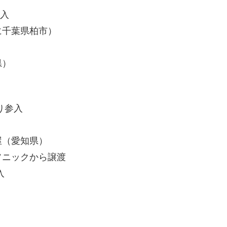
入
千葉県柏市）
県）
り参入
（愛知県）
ニックから譲渡
入