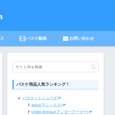
ース
バスケ動画
お問い合わせ
バスケ用品人気ランキング！
バスケットシューズ
┣
asics(アシックス)
┣
Under Armour(アンダーアーマー)