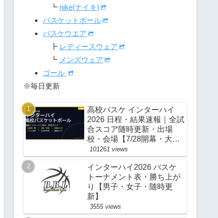
┗
nike(ナイキ)
バスケットボール
バスケウエア
┣
レディースウェア
┗
メンズウェア
ゴール
※毎日更新
高校バスケ インターハイ
2026 日程・結果速報｜全試
合スコア随時更新・出場
校・会場【7/28開幕・大
阪】
101261 views
インターハイ2026 バスケ
トーナメント表・勝ち上が
り【男子・女子・随時更
新】
3555 views