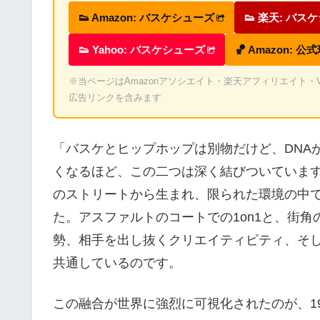
👟 Amazon: バスケシューズ
👟 楽天: バス
👟 Yahoo: バスケシューズ
🏀 Amazon: 公
※当ページはAmazonアソシエイト・楽天アフィリエイト・Valu
広告リンクを含みます
「バスケとヒップホップは別物だけど、DNA
くなるほど、この二つは深く結びついています
のストリートから生まれ、限られた環境の中
た。アスファルトのコートでの1on1と、街
勢、相手を出し抜くクリエイティビティ、そ
共通しているのです。
この融合が世界に強烈に可視化されたのが、19