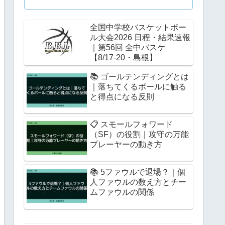
全国中学校バスケットボー
ル大会2026 日程・結果速報
｜第56回 全中バスケ
【8/17-20・島根】
📚 ゴールテンディングとは
｜落ちてくるボールに触る
と得点になる反則
📋 スモールフォワード
（SF）の役割｜攻守の万能
プレーヤーの動き方
📚 5ファウルで退場？｜個
人ファウルの数え方とチー
ムファウルの関係