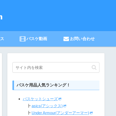
ース
バスケ動画
お問い合わせ
バスケ用品人気ランキング！
バスケットシューズ
┣
asics(アシックス)
┣
Under Armour(アンダーアーマー)