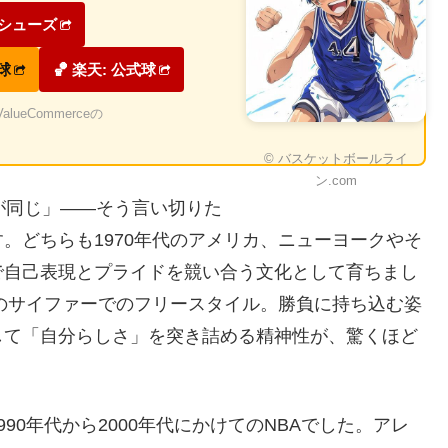
ケシューズ
式球
🏀 楽天: 公式球
eCommerceの
© バスケットボールライ
ン.com
が同じ」——そう言い切りた
。どちらも1970年代のアメリカ、ニューヨークやそ
で自己表現とプライドを競い合う文化として育ちまし
角のサイファーでのフリースタイル。勝負に持ち込む姿
して「自分らしさ」を突き詰める精神性が、驚くほど
90年代から2000年代にかけてのNBAでした。アレ