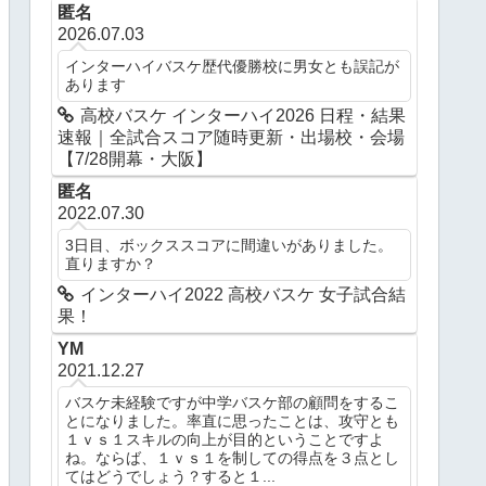
匿名
2026.07.03
インターハイバスケ歴代優勝校に男女とも誤記が
あります
高校バスケ インターハイ2026 日程・結果
速報｜全試合スコア随時更新・出場校・会場
【7/28開幕・大阪】
匿名
2022.07.30
3日目、ボックススコアに間違いがありました。
直りますか？
インターハイ2022 高校バスケ 女子試合結
果！
YM
2021.12.27
バスケ未経験ですが中学バスケ部の顧問をするこ
とになりました。率直に思ったことは、攻守とも
１ｖｓ１スキルの向上が目的ということですよ
ね。ならば、１ｖｓ１を制しての得点を３点とし
てはどうでしょう？すると１...