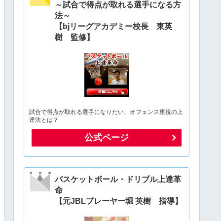
～試合で得点が取れる選手になる方
法～
【bjリーグアカデミー校長 東英
樹 監修】
試合で得点が取れる選手になりたい、オフェンス重視の上
達法とは？
公式ページ
バスケットボール・ドリブル上達革
命
【元JBLプレーヤー堀 英樹 指導】