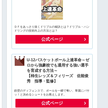
ＤＦをあっさり抜くドリブルの秘訣とは？ドリブル・ハン
ドリングの技術向上の方法とは？
公式ページ
U-12バスケットボール上達革命～ゼ
ロから強豪校でも通用する強い選手
を育成する方法～
【柿生レッズ＆フィリーズ 佐能俊
秀 指導・監修】
鉄壁のディフェンスで、ボールを一瞬で奪い、華麗にパサ
ッ！と決めるシュートをお教えします。
公式ページ