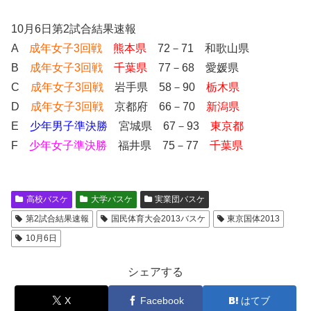
10月6日第2試合結果速報
A
成年女子3回戦
熊本県
72－71 和歌山県
B
成年女子3回戦
千葉県
77－68 愛媛県
C
成年女子3回戦
岩手県 58－90
栃木県
D
成年女子3回戦
京都府 66－70
新潟県
E
少年男子準決勝
宮城県 67－93
東京都
F
少年女子準決勝
福井県 75－77
千葉県
高校バスケ
大学バスケ
実業団バスケ
第2試合結果速報
国民体育大会2013バスケ
東京国体2013
10月6日
シェアする
X
Facebook
はてブ