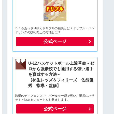
ＤＦをあっさり抜くドリブルの秘訣とは？ドリブル・ハン
ドリングの技術向上の方法とは？
公式ページ
U-12バスケットボール上達革命～ゼ
ロから強豪校でも通用する強い選手
を育成する方法～
【柿生レッズ＆フィリーズ 佐能俊
秀 指導・監修】
鉄壁のディフェンスで、ボールを一瞬で奪い、華麗にパサ
ッ！と決めるシュートをお教えします。
公式ページ