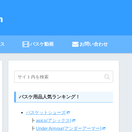
ース
バスケ動画
お問い合わせ
バスケ用品人気ランキング！
バスケットシューズ
┣
asics(アシックス)
┣
Under Armour(アンダーアーマー)