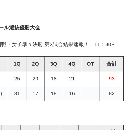
ボール選抜優勝大会
回戦・女子準々決勝 第2試合結果速報！ 11：30～
1Q
2Q
3Q
4Q
OT
合計
25
29
18
21
93
）
31
17
18
16
82