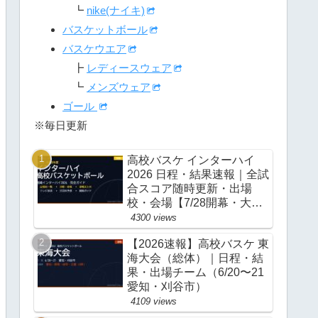
┗
nike(ナイキ)
バスケットボール
バスケウエア
┣
レディースウェア
┗
メンズウェア
ゴール
※毎日更新
高校バスケ インターハイ
2026 日程・結果速報｜全試
合スコア随時更新・出場
校・会場【7/28開幕・大
阪】
4300 views
【2026速報】高校バスケ 東
海大会（総体）｜日程・結
果・出場チーム（6/20〜21
愛知・刈谷市）
4109 views