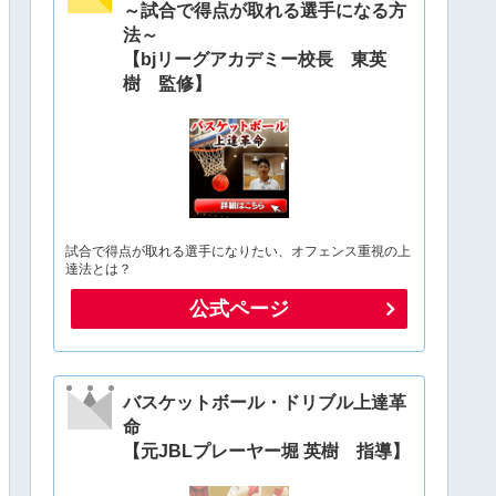
～試合で得点が取れる選手になる方
法～
【bjリーグアカデミー校長 東英
樹 監修】
試合で得点が取れる選手になりたい、オフェンス重視の上
達法とは？
公式ページ
バスケットボール・ドリブル上達革
命
【元JBLプレーヤー堀 英樹 指導】