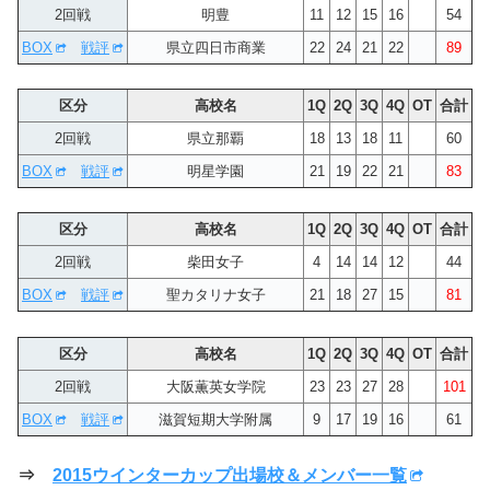
2回戦
明豊
11
12
15
16
54
BOX
戦評
県立四日市商業
22
24
21
22
89
区分
高校名
1Q
2Q
3Q
4Q
OT
合計
2回戦
県立那覇
18
13
18
11
60
BOX
戦評
明星学園
21
19
22
21
83
区分
高校名
1Q
2Q
3Q
4Q
OT
合計
2回戦
柴田女子
4
14
14
12
44
BOX
戦評
聖カタリナ女子
21
18
27
15
81
区分
高校名
1Q
2Q
3Q
4Q
OT
合計
2回戦
大阪薫英女学院
23
23
27
28
101
BOX
戦評
滋賀短期大学附属
9
17
19
16
61
⇒
2015ウインターカップ出場校＆メンバー一覧