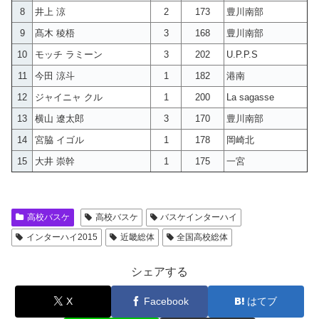
8
井上 涼
2
173
豊川南部
9
髙木 稜梧
3
168
豊川南部
10
モッチ ラミーン
3
202
U.P.P.S
11
今田 涼斗
1
182
港南
12
ジャイニャ クル
1
200
La sagasse
13
横山 遼太郎
3
170
豊川南部
14
宮脇 イゴル
1
178
岡崎北
15
大井 崇幹
1
175
一宮
高校バスケ
高校バスケ
バスケインターハイ
インターハイ2015
近畿総体
全国高校総体
シェアする
X
Facebook
はてブ