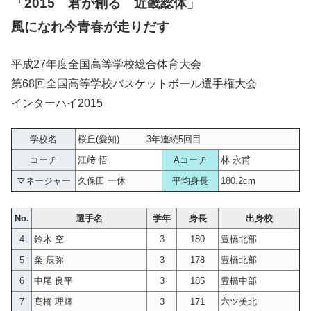
「2015 君が創る 近畿総体」
風になれ今青春が走りだす
平成27年度全国高等学校総合体育大会
第68回全国高等学校バスケットボール選手権大会
インターハイ2015
学校名
桜丘(愛知) 3年連続5回目
コーチ
江﨑 悟
Aコーチ
林 永甫
マネージャー
久保田 一休
平均身長
180.2cm
No.
選手名
学年
身長
出身校
4
鈴木 空
3
180
豊橋北部
5
粂 辰弥
3
178
豊橋北部
6
中尾 良平
3
185
豊橋中部
7
髙橋 理輝
3
171
六ツ美北