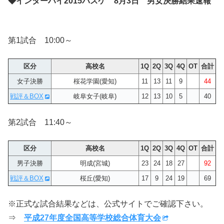
◆インターハイ2015バスケ 8月3日 男女決勝結果速報
第1試合 10:00～
区分
高校名
1Q
2Q
3Q
4Q
OT
合計
女子決勝
桜花学園(愛知)
11
13
11
9
44
戦評＆BOX
岐阜女子(岐阜)
12
13
10
5
40
第2試合 11:40～
区分
高校名
1Q
2Q
3Q
4Q
OT
合計
男子決勝
明成(宮城)
23
24
18
27
92
戦評＆BOX
桜丘(愛知)
17
9
24
19
69
※正式な試合結果などは、公式サイトでご確認下さい。
⇒
平成27年度全国高等学校総合体育大会