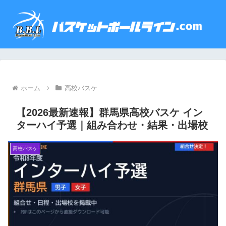
ホーム
高校バスケ
【2026最新速報】群馬県高校バスケ イン
ターハイ予選｜組み合わせ・結果・出場校
高校バスケ