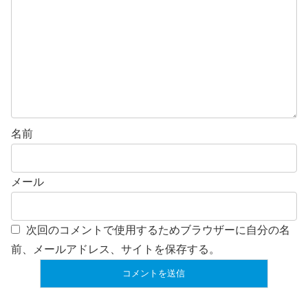
名前
メール
次回のコメントで使用するためブラウザーに自分の名
前、メールアドレス、サイトを保存する。