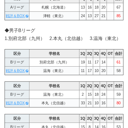
Aリーグ
札幌（北海道）
13
16
18
20
67
戦評＆BOX
津軽（東北）
24
13
27
21
85
◆男子Bリーグ
1.別府北部（九州） 2.本丸（北信越） 3.温海（東北）
区分
学校名
1Q
2Q
3Q
4Q
OT
合計
Bリーグ
別府北部（九州）
19
11
17
14
61
戦評＆BOX
温海（東北）
11
17
10
20
58
区分
学校名
1Q
2Q
3Q
4Q
OT
合計
Bリーグ
温海（東北）
2
15
18
24
59
戦評＆BOX
本丸（北信越）
33
21
10
16
80
区分
学校名
1Q
2Q
3Q
4Q
OT
合計
Bリーグ
本丸（北信越）
15
8
14
16
53