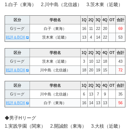
1.白子（東海） 2.川中島（北信越） 3.茨木東（近畿）
区分
学校名
1Q
2Q
3Q
4Q
OT
合計
Gリーグ
白子（東海）
16
11
22
20
69
戦評＆BOX
茨木東（近畿）
13
4
14
22
53
区分
学校名
1Q
2Q
3Q
4Q
OT
合計
Gリーグ
茨木東（近畿）
3
10
12
18
43
戦評＆BOX
川中島（北信越）
18
20
19
15
72
区分
学校名
1Q
2Q
3Q
4Q
OT
合計
Gリーグ
川中島（北信越）
6
13
7
9
35
戦評＆BOX
白子（東海）
16
14
13
13
56
◆男子Hリーグ
1.実践学園（関東） 2.開誠館（東海） 3.大枝（近畿）