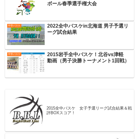
ボール春季選手権大会
2022全中バスケin北海道 男子予選リ
中学バスケ
ーグ試合結果
2015岩手全中バスケ！北谷vs津軽
中学バスケ
動画（男子決勝トーナメント1回戦）
2015全中バスケ 女子予選リーグ試合結果＆戦
評BOXスコア！