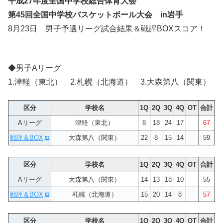
平成27年度全国中学校総合体育大会
第45回全国中学校バスケットボール大会 in岩手
8月23日 男子予選リーグ試合結果＆戦評BOXスコア！
◆男子Aリーグ
1.津軽（東北） 2.札幌（北海道） 3.大森第八（関東）
区分
学校名
1Q
2Q
3Q
4Q
OT
合計
Aリーグ
津軽（東北）
8
18
24
17
67
戦評＆BOX
大森第八（関東）
22
8
15
14
59
区分
学校名
1Q
2Q
3Q
4Q
OT
合計
Aリーグ
大森第八（関東）
14
13
18
10
55
戦評＆BOX
札幌（北海道）
15
20
14
8
57
区分
学校名
1Q
2Q
3Q
4Q
OT
合計