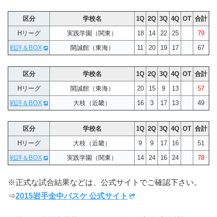
区分
学校名
1Q
2Q
3Q
4Q
OT
合計
Hリーグ
実践学園（関東）
18
14
22
25
79
戦評＆BOX
開誠館（東海）
11
20
19
17
67
区分
学校名
1Q
2Q
3Q
4Q
OT
合計
Hリーグ
開誠館（東海）
20
15
9
13
57
戦評＆BOX
大枝（近畿）
16
3
17
13
49
区分
学校名
1Q
2Q
3Q
4Q
OT
合計
Hリーグ
大枝（近畿）
9
9
17
16
51
戦評＆BOX
実践学園（関東）
14
24
16
24
78
※正式な試合結果などは、公式サイトでご確認下さい。
⇒
2015岩手全中バスケ 公式サイト