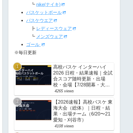
┗
nike(ナイキ)
バスケットボール
バスケウエア
┣
レディースウェア
┗
メンズウェア
ゴール
※毎日更新
高校バスケ インターハイ
2026 日程・結果速報｜全試
合スコア随時更新・出場
校・会場【7/28開幕・大
阪】
4265 views
【2026速報】高校バスケ 東
海大会（総体）｜日程・結
果・出場チーム（6/20〜21
愛知・刈谷市）
4108 views