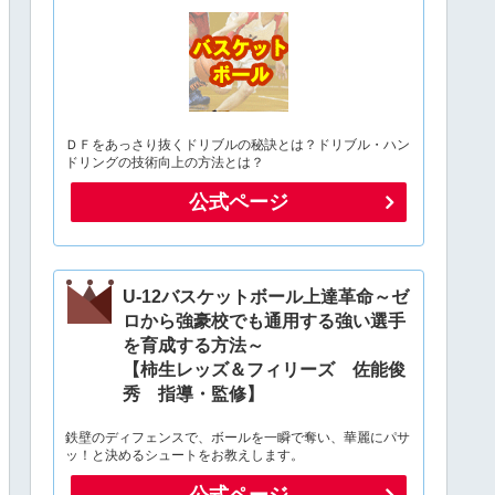
ＤＦをあっさり抜くドリブルの秘訣とは？ドリブル・ハン
ドリングの技術向上の方法とは？
公式ページ
U-12バスケットボール上達革命～ゼ
ロから強豪校でも通用する強い選手
を育成する方法～
【柿生レッズ＆フィリーズ 佐能俊
秀 指導・監修】
鉄壁のディフェンスで、ボールを一瞬で奪い、華麗にパサ
ッ！と決めるシュートをお教えします。
公式ページ