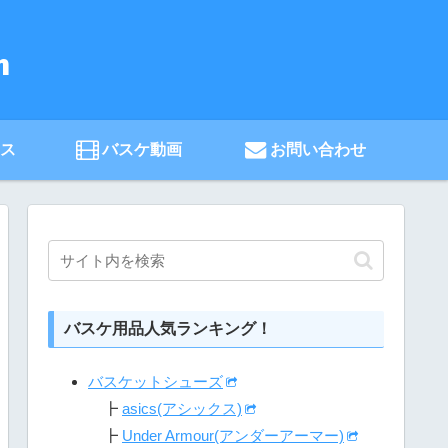
ース
バスケ動画
お問い合わせ
バスケ用品人気ランキング！
バスケットシューズ
┣
asics(アシックス)
┣
Under Armour(アンダーアーマー)