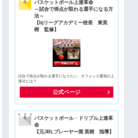
バスケットボール上達革命
～試合で得点が取れる選手になる方
法～
【bjリーグアカデミー校長 東英
樹 監修】
試合で得点が取れる選手になりたい、オフェンス重視の上
達法とは？
公式ページ
バスケットボール・ドリブル上達革
命
【元JBLプレーヤー堀 英樹 指導】