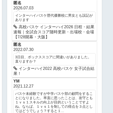
匿名
2026.07.03
インターハイバスケ歴代優勝校に男女とも誤記が
あります
高校バスケ インターハイ2026 日程・結果
速報｜全試合スコア随時更新・出場校・会場
【7/28開幕・大阪】
匿名
2022.07.30
3日目、ボックススコアに間違いがありました。
直りますか？
インターハイ2022 高校バスケ 女子試合結
果！
YM
2021.12.27
バスケ未経験ですが中学バスケ部の顧問をするこ
とになりました。率直に思ったことは、攻守とも
１ｖｓ１スキルの向上が目的ということですよ
ね。ならば、１ｖｓ１を制しての得点を３点とし
てはどうでしょう？すると１...