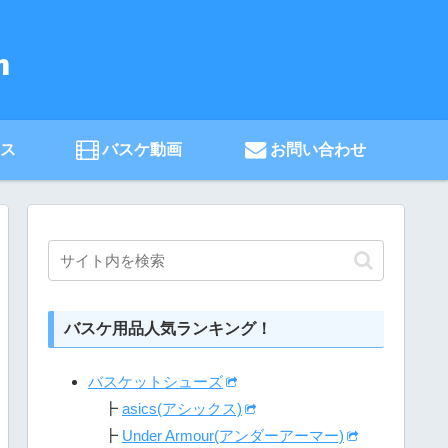
ース
バスケ動画
お問い合わせ
バスケ用品人気ランキング！
バスケットシューズ
┣
asics(アシックス)
┣
Under Armour(アンダーアーマー)