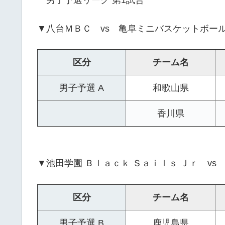
▼八台ＭＢＣ vs 亀阜ミニバスケットボー
区分
チーム名
男子予選 A
和歌山県
香川県
▼池田学園 Ｂｌａｃｋ Ｓａｉｌｓ Ｊｒ v
区分
チーム名
男子予選 B
鹿児島県