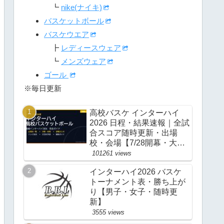
┗
nike(ナイキ)
バスケットボール
バスケウエア
┣
レディースウェア
┗
メンズウェア
ゴール
※毎日更新
高校バスケ インターハイ
2026 日程・結果速報｜全試
合スコア随時更新・出場
校・会場【7/28開幕・大
阪】
101261 views
インターハイ2026 バスケ
トーナメント表・勝ち上が
り【男子・女子・随時更
新】
3555 views