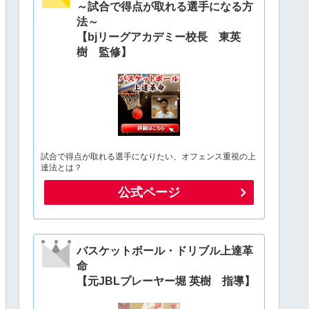
～試合で得点が取れる選手になる方
法～
【bjリーグアカデミー校長 東英
樹 監修】
試合で得点が取れる選手になりたい、オフェンス重視の上
達法とは？
公式ページ
バスケットボール・ドリブル上達革
命
【元JBLプレーヤー堀 英樹 指導】