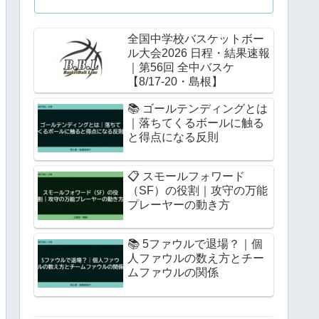
全国中学校バスケットボー
ル大会2026 日程・結果速報
｜第56回 全中バスケ
【8/17-20・島根】
📚 ゴールテンディングとは
｜落ちてくるボールに触る
と得点になる反則
📋 スモールフォワード
（SF）の役割｜攻守の万能
プレーヤーの動き方
📚 5ファウルで退場？｜個
人ファウルの数え方とチー
ムファウルの関係