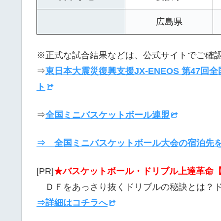
広島県
※正式な試合結果などは、公式サイトでご確
⇒
東日本大震災復興支援JX-ENEOS 第47
ト
⇒
全国ミニバスケットボール連盟
⇒ 全国ミニバスケットボール大会の宿泊先
[PR]
★バスケットボール・ドリブル上達革命【
ＤＦをあっさり抜くドリブルの秘訣とは？
⇒詳細はコチラへ