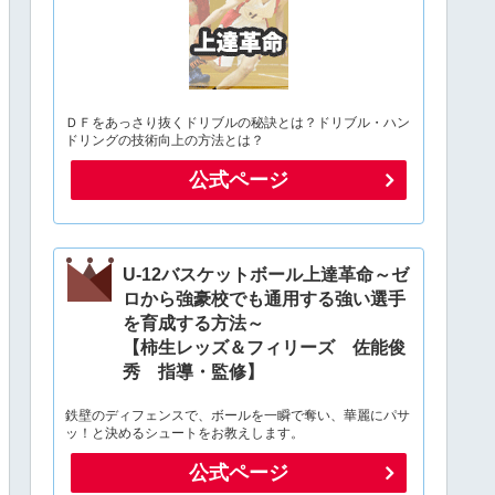
ＤＦをあっさり抜くドリブルの秘訣とは？ドリブル・ハン
ドリングの技術向上の方法とは？
公式ページ
U-12バスケットボール上達革命～ゼ
ロから強豪校でも通用する強い選手
を育成する方法～
【柿生レッズ＆フィリーズ 佐能俊
秀 指導・監修】
鉄壁のディフェンスで、ボールを一瞬で奪い、華麗にパサ
ッ！と決めるシュートをお教えします。
公式ページ