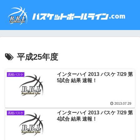
平成25年度
インターハイ 2013 バスケ 7/29 第
高校バスケ
5試合 結果 速報！
2013.07.29
インターハイ 2013 バスケ 7/29 第
高校バスケ
4試合 結果 速報！