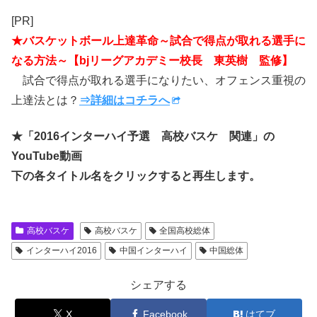
[PR]
★バスケットボール上達革命～試合で得点が取れる選手に
なる方法～【bjリーグアカデミー校長 東英樹 監修】
試合で得点が取れる選手になりたい、オフェンス重視の
上達法とは？
⇒詳細はコチラへ
★「2016インターハイ予選 高校バスケ 関連」の
YouTube動画
下の各タイトル名をクリックすると再生します。
高校バスケ
高校バスケ
全国高校総体
インターハイ2016
中国インターハイ
中国総体
シェアする
X
Facebook
はてブ