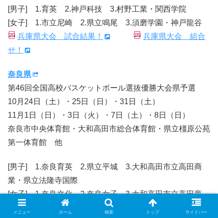
[男子] 1.育英 2.神戸科技 3.村野工業・関西学院
[女子] 1.市立尼崎 2.県立鳴尾 3.須磨学園・神戸龍谷
兵庫県大会 試合結果！
兵庫県大会 組合
せ！
奈良県
第46回全国高校バスケットボール選抜優勝大会県予選
10月24日（土）・25日（日）・31日（土）
11月1日（日）・3日（火）・7日（土）・8日（日）
奈良市中央体育館・大和高田市総合体育館・県立橿原公苑
第一体育館 他
[男子] 1.奈良育英 2.県立平城 3.大和高田市立高田商
業・県立法隆寺国際
[女子] 1.奈良文化 2.奈良女子 3.大和高田市立高田商
業・県立平城
メニュー
ホーム
検索
トップ
サイドバー