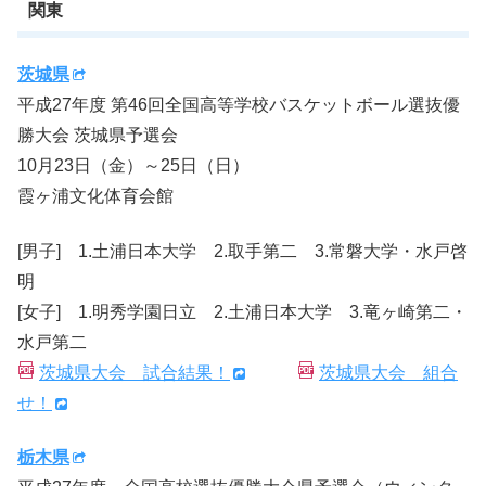
関東
茨城県
平成27年度 第46回全国高等学校バスケットボール選抜優
勝大会 茨城県予選会
10月23日（金）～25日（日）
霞ヶ浦文化体育会館
[男子] 1.土浦日本大学 2.取手第二 3.常磐大学・水戸啓
明
[女子] 1.明秀学園日立 2.土浦日本大学 3.竜ヶ崎第二・
水戸第二
茨城県大会 試合結果！
茨城県大会 組合
せ！
栃木県