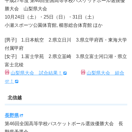
平成27年度 第46回全国高等学校バスケットボール選抜優
勝大会 山梨県大会
10月24日（土）・25日（日）・31日（土）
小瀬スポーツ公園体育館, 櫛形総合体育館 ほか
[男子] 1.日本航空 2.県立日川 3.県立甲府西・東海大学
付属甲府
[女子] 1.富士学苑 2.県立韮崎 3.県立富士河口湖・県立
富士北稜
山梨県大会 試合結果！
山梨県大会 組合
せ！
北信越
長野県
第46回全国高等学校バスケットボール選抜優勝大会 長
野県予選会