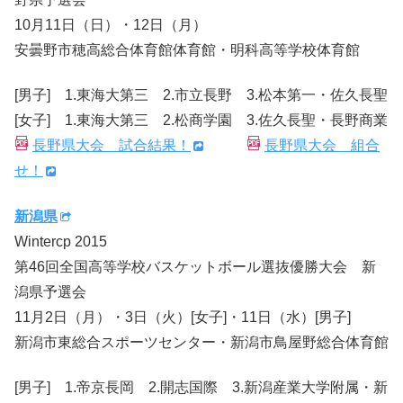
10月11日（日）・12日（月）
安曇野市穂高総合体育館体育館・明科高等学校体育館
[男子] 1.東海大第三 2.市立長野 3.松本第一・佐久長聖
[女子] 1.東海大第三 2.松商学園 3.佐久長聖・長野商業
長野県大会 試合結果！
長野県大会 組合
せ！
新潟県
Wintercp 2015
第46回全国高等学校バスケットボール選抜優勝大会 新
潟県予選会
11月2日（月）・3日（火）[女子]・11日（水）[男子]
新潟市東総合スポーツセンター・新潟市鳥屋野総合体育館
[男子] 1.帝京長岡 2.開志国際 3.新潟産業大学附属・新