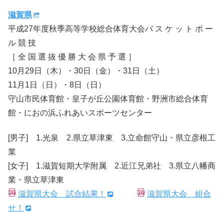
滋賀県
平成27年度秋季高等学校総合体育大会バ ス ケ ッ ト ボ ー
ル 競 技
［ 全 国 選 抜 優 勝 大 会 県 予 選 ］
10月29日（木）・30日（金）・31日（土）
11月1日（日）・8日（日）
守山市民体育館・皇子が丘公園体育館・野洲市総合体育
館・におの浜ふれあいスポーツセンター
[男子] 1.光泉 2.県立草津東 3.立命館守山・県立彦根工
業
[女子] 1.滋賀短期大学附属 2.近江兄弟社 3.県立八幡商
業・県立草津東
滋賀県大会 試合結果！
滋賀県大会 組合
せ！