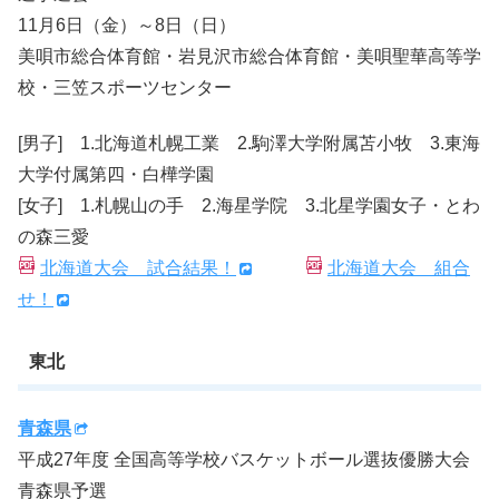
11月6日（金）～8日（日）
美唄市総合体育館・岩見沢市総合体育館・美唄聖華高等学
校・三笠スポーツセンター
[男子] 1.北海道札幌工業 2.駒澤大学附属苫小牧 3.東海
大学付属第四・白樺学園
[女子] 1.札幌山の手 2.海星学院 3.北星学園女子・とわ
の森三愛
北海道大会 試合結果！
北海道大会 組合
せ！
東北
青森県
平成27年度 全国高等学校バスケットボール選抜優勝大会
青森県予選