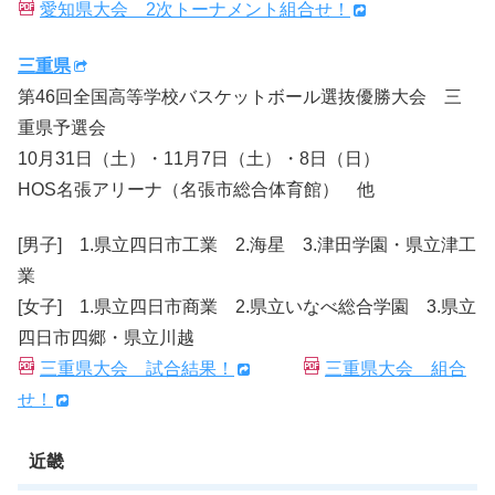
愛知県大会 2次トーナメント組合せ！
三重県
第46回全国高等学校バスケットボール選抜優勝大会 三
重県予選会
10月31日（土）・11月7日（土）・8日（日）
HOS名張アリーナ（名張市総合体育館） 他
[男子] 1.県立四日市工業 2.海星 3.津田学園・県立津工
業
[女子] 1.県立四日市商業 2.県立いなべ総合学園 3.県立
四日市四郷・県立川越
三重県大会 試合結果！
三重県大会 組合
せ！
近畿